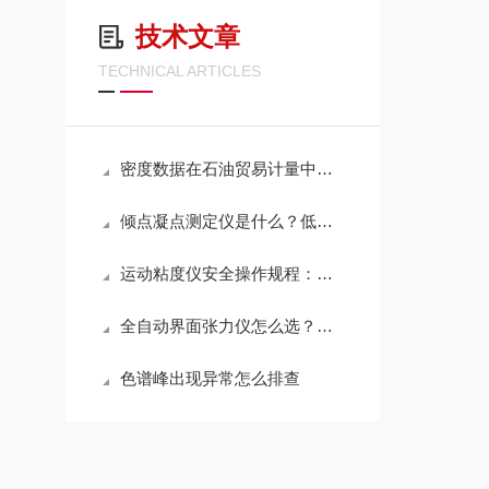
技术文章
TECHNICAL ARTICLES
密度数据在石油贸易计量中怎么用？
倾点凝点测定仪是什么？低温指标为什么是变压器油必测项？
运动粘度仪安全操作规程：这几条疏忽了轻则损仪器重则出事故
全自动界面张力仪怎么选？电力实验室和化工实验室的需求有什么不同？
色谱峰出现异常怎么排查