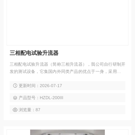
三相配电试验升流器
三相配电试验升流器（简称三相升流器），我公司自行研制开
发的测试设备，它集国内外同类产品的优点于一身，采用数控
技术，抗干扰能力强，和上一代升流器相比，由于采用低功
更新时间：2026-07-17
耗、大容量的自藕调压器和高导磁率铁芯制作的变流器，具有
输出功率大，体积小，重量轻等优点。主要用于热继电器，电
产品型号：HZDL-200III
动机保护器，接触器，断器器，空气开关，开关柜，断路器，
保护屏校验。
浏览量：87