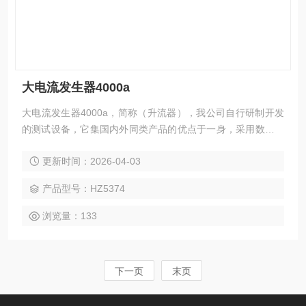
大电流发生器4000a
大电流发生器4000a，简称（升流器），我公司自行研制开发
的测试设备，它集国内外同类产品的优点于一身，采用数控技
术，抗干扰能力强，和上一代升流器相比，由于采用低功耗、
更新时间：2026-04-03
大容量的自藕调压器和高导磁率铁芯制作的变流器，具有输出
功率大，体积小，重量轻等优点
产品型号：HZ5374
浏览量：133
下一页
末页