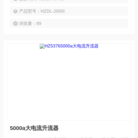
输出功率大，体积小，重量轻等优点。主要用于热继电器，电
产品型号：HZDL-200III
动机保护器，接触器，断器器，空气开关，开关柜，断路器，
保护屏校验。
浏览量：89
5000a大电流升流器