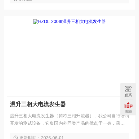
联系
温升三相大电流发生器
顶部
温升三相大电流发生器（简称三相升流器），我公司自行研制
开发的测试设备，它集国内外同类产品的优点于一身，采用数
控技术，抗干扰能力强，和上一代升流器相比，由于采用低功
更新时间：2026-06-01
耗、大容量的自藕调压器和高导磁率铁芯制作的变流器，具有