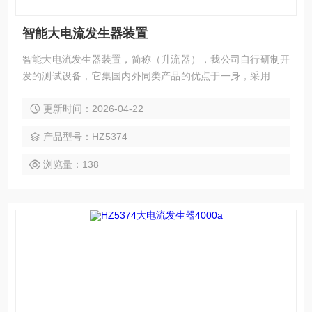
智能大电流发生器装置
智能大电流发生器装置，简称（升流器），我公司自行研制开
发的测试设备，它集国内外同类产品的优点于一身，采用数控
技术，抗干扰能力强，和上一代升流器相比，由于采用低功
更新时间：2026-04-22
耗、大容量的自藕调压器和高导磁率铁芯制作的变流器，具有
输出功率大，体积小，重量轻等优点
产品型号：HZ5374
浏览量：138