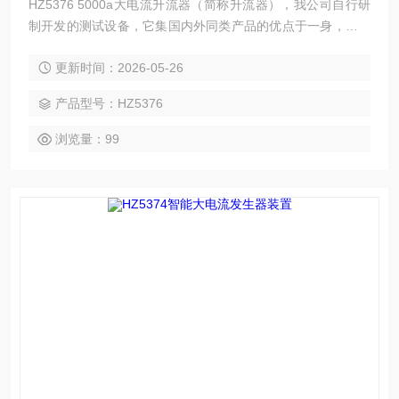
HZ5376 5000a大电流升流器（简称升流器），我公司自行研
制开发的测试设备，它集国内外同类产品的优点于一身，采用
数控技术，抗干扰能力强，和上一代升流器相比，由于采用低
更新时间：2026-05-26
功耗、大容量的自藕调压器和高导磁率铁芯制作的变流器，具
有输出功率大，体积小，重量轻等优点。
产品型号：HZ5376
浏览量：99