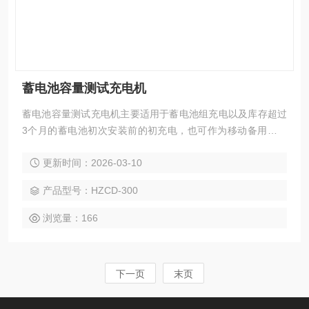
蓄电池容量测试充电机
蓄电池容量测试充电机主要适用于蓄电池组充电以及库存超过
3个月的蓄电池初次安装前的初充电，也可作为移动备用直流
电源车使用。该仪器单机功率大，体积小，重量轻；操作简
更新时间：2026-03-10
单，界面友好，是蓄电池维护工作的好助手
产品型号：HZCD-300
浏览量：166
下一页
末页