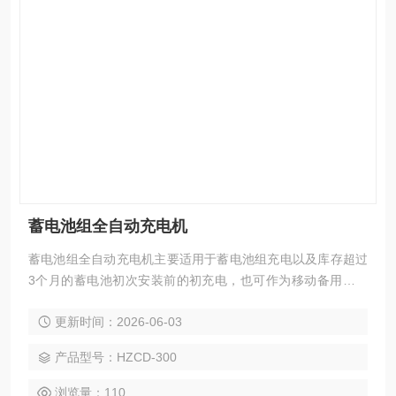
蓄电池组全自动充电机
蓄电池组全自动充电机主要适用于蓄电池组充电以及库存超过
3个月的蓄电池初次安装前的初充电，也可作为移动备用直流
电源车使用。该仪器单机功率大，体积小，重量轻；操作简
更新时间：2026-06-03
单，界面友好，是蓄电池维护工作的好助手
产品型号：HZCD-300
浏览量：110