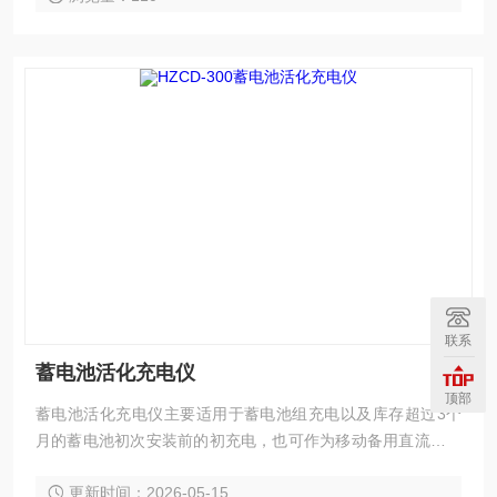
联系
蓄电池活化充电仪
顶部
蓄电池活化充电仪主要适用于蓄电池组充电以及库存超过3个
月的蓄电池初次安装前的初充电，也可作为移动备用直流电源
车使用。该仪器单机功率大，体积小，重量轻；操作简单，界
更新时间：2026-05-15
面友好，是蓄电池维护工作的好助手