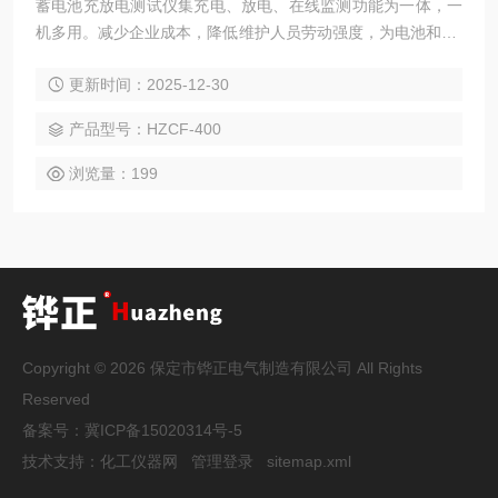
蓄电池充放电测试仪集充电、放电、在线监测功能为一体，一
机多用。减少企业成本，降低维护人员劳动强度，为电池和UP
S电源维护提供全面科学的检测手段。
更新时间：2025-12-30
产品型号：HZCF-400
浏览量：199
Copyright © 2026 保定市铧正电气制造有限公司 All Rights
Reserved
备案号：
冀ICP备15020314号-5
技术支持：
化工仪器网
管理登录
sitemap.xml