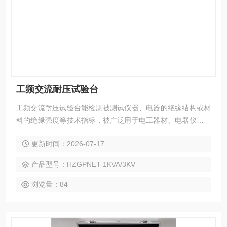
工频交流耐压试验台
工频交流耐压试验台能检测被测试仪器、电器的绝缘结构或材
料的绝缘强度等技术指标，被广泛用于电工器材、电器仪表、
变压器、电源线、电度表、电机、电源插头座、电缆线等的耐
更新时间：2026-07-17
压测试，为国家安全标准的实施提供了测试手段，因而更显示
出其重要性，成为科研机关、计量测试部门和电力、电子行业
产品型号：HZGPNET-1KVA/3KV
检测电气装置、电子仪器和家用电器等方面需要的仪器设备。
浏览量：84