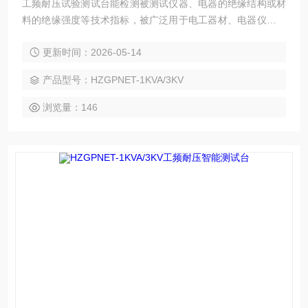
工频耐压试验测试台能检测被测试仪器、电器的绝缘结构或材
料的绝缘强度等技术指标，被广泛用于电工器材、电器仪表、
变压器、电源线、电度表、电机、电源插头座、电缆线等的耐
更新时间：2026-05-14
压测试，为国家安全标准的实施提供了测试手段，因而更显示
出其重要性，成为科研机关、计量测试部门和电力、电子行业
产品型号：HZGPNET-1KVA/3KV
检测电气装置、电子仪器和家用电器等方面需要的仪器设备。
浏览量：146