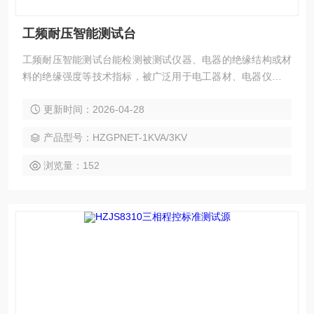
工频耐压智能测试台
工频耐压智能测试台能检测被测试仪器、电器的绝缘结构或材
料的绝缘强度等技术指标，被广泛用于电工器材、电器仪表、
变压器、电源线、电度表、电机、电源插头座、电缆线等的耐
更新时间：2026-04-28
压测试，为国家安全标准的实施提供了测试手段，因而更显示
出其重要性，成为科研机关、计量测试部门和电力、电子行业
产品型号：HZGPNET-1KVA/3KV
检测电气装置、电子仪器和家用电器等方面需要的仪器设备。
浏览量：152