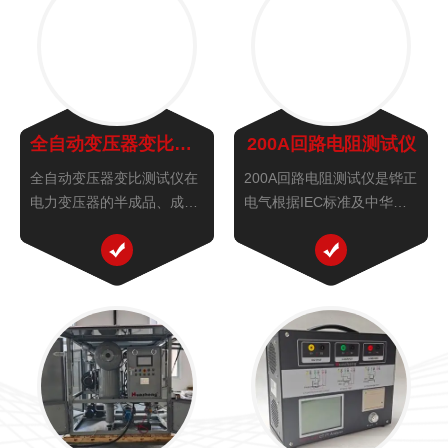
全自动变压器变比测试仪
200A回路电阻测试仪
全自动变压器变比测试仪在
200A回路电阻测试仪是铧正
电力变压器的半成品、成品
电气根据IEC标准及中华人
生产过程中，新安装的变压
民共和国电力执行标准
器投入运行之前及根据国家
DL/T845.4- 2004有关规
电力部的预防性试验规程，
定，发挥自身技术优势，精
要求对运行的变压器进行匝
心研制的高精度、数字化开
数比或电压比测试，铧正电
关检测仪器。该仪器采用高
气变压器变比测试仪可以检
频大功率恒流开关电...
查变压器...