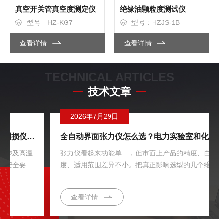
真空开关管真空度测定仪
绝缘油颗粒度测试仪
型号：HZ-KG7
型号：HZJS-1B
查看详情
查看详情
TECHNICAL ARTICLES
技术文章
2026年7月29日
全自动界面张力仪怎么选？电力实验室和化工实验室的需求有什么不同？
张力仪看起来功能单一，但市面上产品的精度、自动化程
度、适用范围差异不小。把真正影响选型的几个维度说清
楚，避免选到不合适的型号。第一：测量方法的选择主流方
法有两种：铂金环法（圆环法）和铂金板法（Wilhelmy板
查看详情
法）。铂金环法（HZZL-3采用）：历史最悠久，符合
GB/T6541国家标准，既能测表面张力又能测界面张力，是