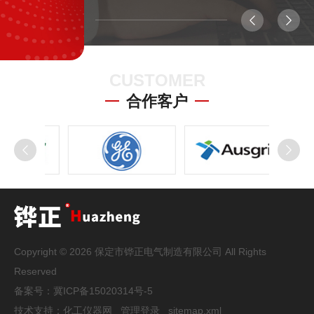
变压器油界面张力检测的法定方法；样品用量少，操作相对
简单。铂金板法：精度高，特别适合粘度较大的液体和随时
间变化的动态张力测量；但只能测液-气界面张力（表面张
力）...
CUSTOMER
合作客户
Copyright © 2026 保定市铧正电气制造有限公司 All Rights
Reserved
备案号：
冀ICP备15020314号-5
技术支持：
化工仪器网
管理登录
sitemap.xml