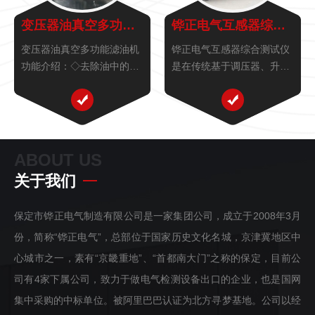
变压器油真空多功能滤油机
铧正电气互感器综合测试仪
变压器油真空多功能滤油机
铧正电气互感器综合测试仪
功能介绍：◇去除油中的水
是在传统基于调压器、升压
分。◇去除溶解于油中气
器、升流器的互感器伏安特
体。◇去除油中的固态颗
性变比极性综合测试仪基础
粒。◇现场对变压器进行油
上，广泛听取用户意见、经
处理并对电气设备进行真空
过大量的市场调研、深入进
干燥。◇现场对变压器进行
行理论研究之后研发的新一
ABOUT US
热油循环干燥。◇油处理好
代革新型CT、PT测试仪
关于我们
后，可保持真...
器。装置...
保定市铧正电气制造有限公司是一家集团公司，成立于2008年3月
份，简称“铧正电气”，总部位于国家历史文化名城，京津冀地区中
心城市之一，素有“京畿重地”、“首都南大门”之称的保定，目前公
司有4家下属公司，致力于做电气检测设备出口的企业，也是国网
集中采购的中标单位。被阿里巴巴认证为北方寻梦基地。公司以经