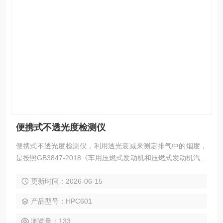
便携式不透光度检测仪
便携式不透光度检测仪，利用透光衰减来测定排气中的烟度，
是按照GB3847-2018《车用压燃式发动机和压燃式发动机汽车
排气烟度排放限值及测量方法》附录G、H规定的要求，参照
更新时间：2026-06-15
了中华人民共和国交通行业标准JT/T506-2004的有关标准而设
计的仪器，对稳态和过渡现象的烟度均能测定。并且满足GB-T
产品型号：HPC601
3871.13-2006的测试要求。
浏览量：133