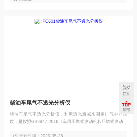
联系
柴油车尾气不透光分析仪
顶部
柴油车尾气不透光分析仪，利用透光衰减来测定排气中的烟
度，是按照GB3847-2018《车用压燃式发动机和压燃式发动机
汽车排气烟度排放限值及测量方法》附录G、H规定的要求，
更新时间：2026-05-28
参照了中华人民共和国交通行业标准JT/T506-2004的有关标准