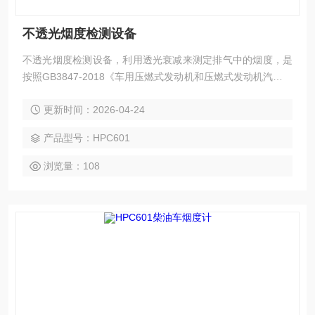
不透光烟度检测设备
不透光烟度检测设备，利用透光衰减来测定排气中的烟度，是
按照GB3847-2018《车用压燃式发动机和压燃式发动机汽车排
气烟度排放限值及测量方法》附录G、H规定的要求，参照了
更新时间：2026-04-24
中华人民共和国交通行业标准JT/T506-2004的有关标准而设计
的仪器，对稳态和过渡现象的烟度均能测定。并且满足GB-T3
产品型号：HPC601
871.13-2006的测试要求。
浏览量：108