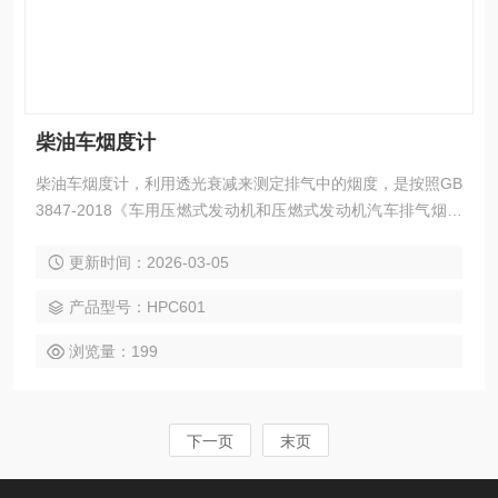
柴油车烟度计
柴油车烟度计，利用透光衰减来测定排气中的烟度，是按照GB
3847-2018《车用压燃式发动机和压燃式发动机汽车排气烟度
排放限值及测量方法》附录G、H规定的要求，参照了中华人
更新时间：2026-03-05
民共和国交通行业标准JT/T506-2004的有关标准而设计的仪
器，对稳态和过渡现象的烟度均能测定。并且满足GB-T3871.
产品型号：HPC601
13-2006的测试要求。
浏览量：199
下一页
末页