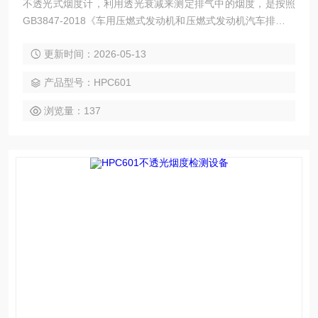
不透光式烟度计，利用透光衰减来测定排气中的烟度，是按照
GB3847-2018《车用压燃式发动机和压燃式发动机汽车排气烟
度排放限值及测量方法》附录G、H规定的要求，参照了中华
更新时间：2026-05-13
人民共和国交通行业标准JT/T506-2004的有关标准而设计的仪
器，对稳态和过渡现象的烟度均能测定。并且满足GB-T3871.
产品型号：HPC601
13-2006的测试要求。
浏览量：137