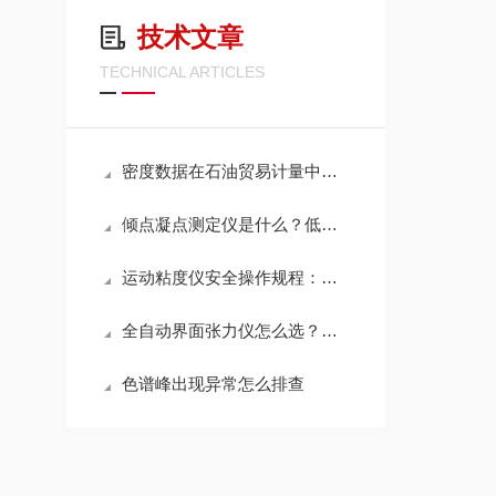
技术文章
TECHNICAL ARTICLES
密度数据在石油贸易计量中怎么用？
倾点凝点测定仪是什么？低温指标为什么是变压器油必测项？
运动粘度仪安全操作规程：这几条疏忽了轻则损仪器重则出事故
全自动界面张力仪怎么选？电力实验室和化工实验室的需求有什么不同？
色谱峰出现异常怎么排查