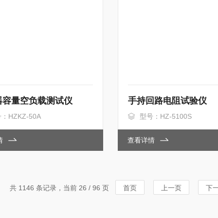
器容量空负载测试仪
手持回路电阻试验仪
：HZKZ-50A
型号：HZ-5100S
情
查看详情
共 1146 条记录，当前 26 / 96 页
首页
上一页
下