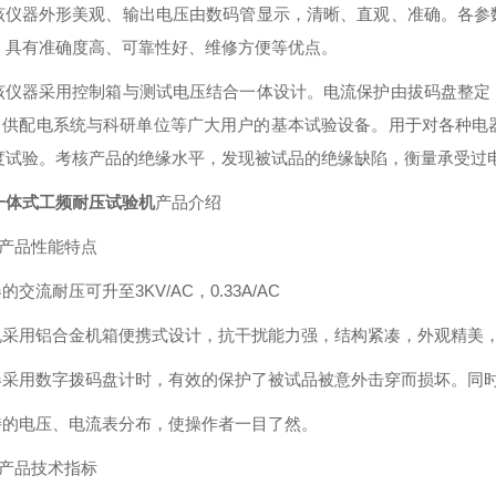
该仪器外形美观、输出电压由数码管显示，清晰、直观、准确。各参
，具有准确度高、可靠性好、维修方便等优点。
该仪器采用控制箱与测试电压结合一体设计。电流保护由拔码盘整定
 供配电系统与科研单位等广大用户的基本试验设备。用于对各种电
度试验。考核产品的绝缘水平，发现被试品的绝缘缺陷，衡量承受过
一体式工频耐压试验机
产品介绍
）产品性能特点
器的交流耐压可升至3KV/AC，0.33A/AC
整机采用铝合金机箱便携式设计，抗干扰能力强，结构紧凑，外观精美
仪器采用数字拨码盘计时，有效的保护了被试品被意外击穿而损坏。同
独特的电压、电流表分布，使操作者一目了然。
）产品技术指标