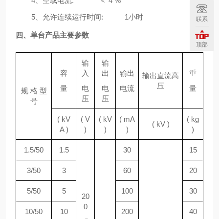
4、空载电流: ＜ 4 %
5、允许连续运行时间: 1小时
联系
四、
单台产品主要参数
顶部
输
输
容
入
出
输出
重
输出直流高
压
量
电
电
电流
量
规 格 型
压
压
号
( kV
( V
( kV
( mA
( kg
( kV )
A )
)
)
)
)
1.5/50
1.5
30
15
3/50
3
60
20
5/50
5
100
30
20
0
10/50
10
200
40