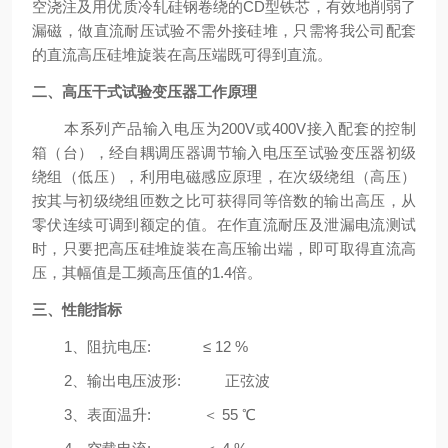
空浇注及用优质冷轧硅钢卷绕的CD型铁芯，有效地削弱了
漏磁，做直流耐压试验不需外接硅堆，只需将我公司配套
的直流高压硅堆旋装在高压端既可得到直流。
二、
高压干式试验变压器
工作原理
本系列产品输入电压为200V或400V接入配套的控制
箱（台），经自耦调压器调节输入电压至试验变压器初级
绕组（低压），利用电磁感应原理，在次级绕组（高压）
按其与初级绕组匝数之比可获得同等倍数的输出高压，从
零伏连续可调到额定的值。在作直流耐压及泄漏电流测试
时，只要把高压硅堆旋装在高压输出端，即可取得直流高
压，其幅值是工频高压值的1.4倍。
三、
性能指标
1、阻抗电压: ≤ 12 %
2、输出电压波形: 正弦波
3、表面温升: ＜ 55 ℃