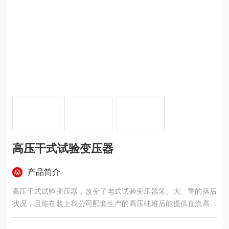
高压干式试验变压器
产品简介
高压干式试验变压器，改变了老式试验变压器笨、大、重的落后
状况，且能在装上我公司配套生产的高压硅堆后能提供直流高压
试验电源，配以控制箱（台）、自动保护微安表、球隙等附属设
备，特别适用于现场测试，使繁重的工作变得方便、迅速、轻松