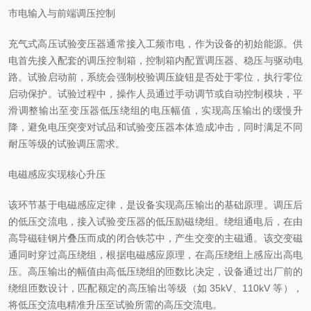
市电输入与前端调压控制
充气式高压试验变压器通常接入工频市电，作为设备的初始能源。供
电首先接入配套的调压控制箱，控制箱内配置调压器、稳压与驱动电
路。试验启动前，系统会强制校验调压旋钮是否处于零位，执行零位
启动保护。试验过程中，操作人员通过手动调节或自动控制模块，平
滑调整输出至变压器低压绕组的电压幅值，实现高压输出的缓慢升
降，避免电压突变对试品和试验变压器本体造成冲击，同时满足不同
耐压等级的试验调压需求。
电磁感应实现核心升压
该环节基于电磁感应定律，是设备实现高压输出的基础原理。调压后
的低压交流电，接入试验变压器的低压励磁绕组。绕组通电后，在由
高导磁硅钢片叠压而成的闭合铁芯中，产生交变的主磁通。该交变磁
通同时穿过高压绕组，根据电磁感应原理，在高压绕组上感应出高电
压。高压输出的幅值由高低压绕组的匝数比决定，设备通过出厂前的
绕组匝数设计，匹配额定的高压输出等级（如 35kV、110kV 等），
将低压交流电精准升压至试验所需的高压交流电。