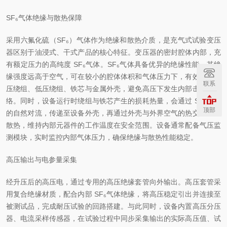
SF₆气体绝缘与散热保障
采用六氟化硫（SF₆）气体作为绝缘和散热介质，是充气式试验变压
器区别于油浸式、干式产品的核心特征。变压器的密封腔体内部，充
有额定压力的高纯度 SF₆气体。SF₆气体具备优异的绝缘性能，其绝
缘强度远高于空气，可在较小的腔体体积和气体压力下，有效隔离高
联系
压绕组、低压绕组、铁芯与金属外壳，避免高压下发生内部击穿、闪
络。同时，设备运行时绕组与铁芯产生的损耗热量，会通过 SF₆气体
顶部
的自然对流，传递至设备外壳，再通过外壳与外界空气的热交换完成
散热，维持内部元器件的工作温度在安全范围。设备通常配备气压监
测模块，实时监控内部气体压力，确保绝缘与散热性能稳定。
高压输出与电参量采集
经升压后的高压电，通过专用的高压绝缘套管向外输出。高压套管采
用复合绝缘材质，配合内部 SF₆气体绝缘，将高压稳定引出并连接至
被测试品，完成耐压试验的回路搭建。与此同时，设备内置高压分压
器、电流采样传感器，在试验过程中同步采集输出的实际高压值、试