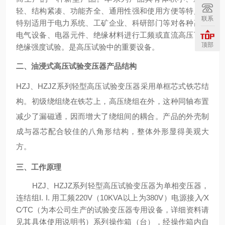
轻、结构紧凑、功能齐全、通用性强和使用方便等特点。
联系
特别适用于电力系统、工矿企业、科研部门等对各种高压
电气设备、电器元件、绝缘材料进行工频或直流高压下的
顶部
绝缘强度试验。是高压试验中的重要设备。
二、
油浸式高压试验变压器
产品结构
HZJ、HZJZ系列轻型高压试验变压器采用单框芯式铁芯结
构。初级绕组绕在铁芯上，高压绕组在外，这种同轴布置
减少了漏磁通，因而增大了绕组间的耦合。产品的外壳制
成与器芯配合较佳的八角形结构，整体外形显得美观大
方。
三、工作原理
HZJ、HZJZ系列轻型高压试验变压器为单相变压器，
连结组I. I. 用工频220V（10KVA以上为380V）电源接入∕X
C∕TC（为本公司生产的试验变压器专用设备，详细资料请
见其具体使用说明书）系列操作箱（台），经操作箱内自