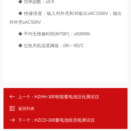
◆ 功率因数：≥0.9
◆ 绝缘强度：输入对外壳和对输出≥AC1500V；输出
对外壳≥AC500V
◆ 平均无维修时间(MTBF)：≥50000h
◆ 过热关机温度阈值：(80～85)℃
HZHH-300智能蓄电池活化测试仪
上一个：
返回列表
HZCD-300蓄电池组充电测试仪
下一个：