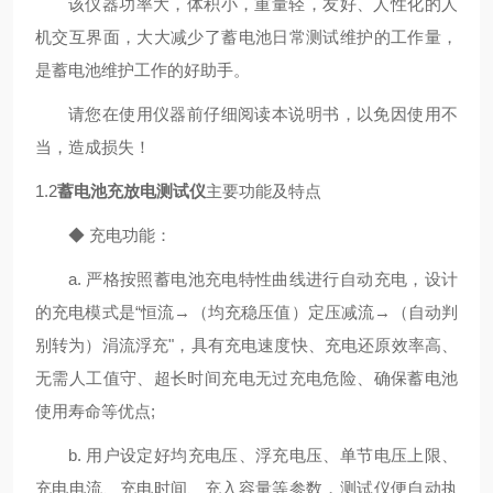
该仪器功率大，体积小，重量轻，友好、人性化的人
机交互界面，大大减少了蓄电池日常测试维护的工作量，
是蓄电池维护工作的好助手。
请您在使用仪器前仔细阅读本说明书，以免因使用不
当，造成损失！
1.2
蓄电池充放电测试仪
主要功能及特点
◆ 充电功能：
a. 严格按照蓄电池充电特性曲线进行自动充电，设计
的充电模式是“恒流→（均充稳压值）定压减流→（自动判
别转为）涓流浮充"，具有充电速度快、充电还原效率高、
无需人工值守、超长时间充电无过充电危险、确保蓄电池
使用寿命等优点;
b. 用户设定好均充电压、浮充电压、单节电压上限、
充电电流、充电时间、充入容量等参数，测试仪便自动执