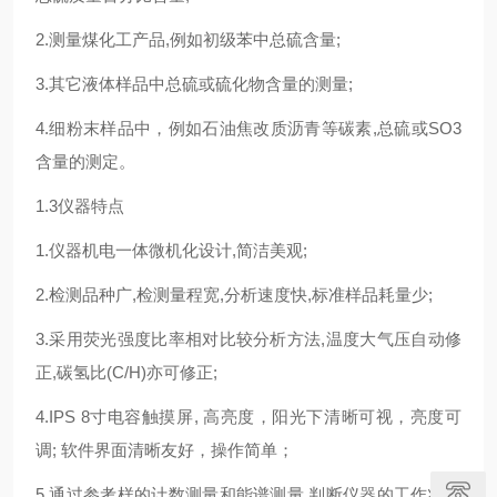
2.测量煤化工产品,例如初级苯中总硫含量;
3.其它液体样品中总硫或硫化物含量的测量;
4.细粉末样品中，例如石油焦改质沥青等碳素,总硫或SO3
含量的测定。
1.3仪器特点
1.仪器机电一体微机化设计,简洁美观;
2.检测品种广,检测量程宽,分析速度快,标准样品耗量少;
3.采用荧光强度比率相对比较分析方法,温度大气压自动修
正,碳氢比(C/H)亦可修正;
4.IPS 8寸电容触摸屏, 高亮度，阳光下清晰可视，亮度可
调; 软件界面清晰友好，操作简单；
5.通过参考样的计数测量和能谱测量,判断仪器的工作状态