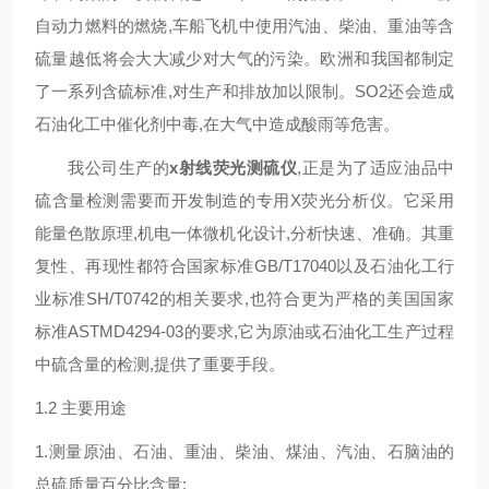
自动力燃料的燃烧,车船飞机中使用汽油、柴油、重油等含
硫量越低将会大大减少对大气的污染。欧洲和我国都制定
了一系列含硫标准,对生产和排放加以限制。SO2还会造成
石油化工中催化剂中毒,在大气中造成酸雨等危害。
我公司生产的
x射线荧光测硫仪
,正是为了适应油品中
硫含量检测需要而开发制造的专用X荧光分析仪。它采用
能量色散原理,机电一体微机化设计,分析快速、准确。其重
复性、再现性都符合国家标准GB/T17040以及石油化工行
业标准SH/T0742的相关要求,也符合更为严格的美国国家
标准ASTMD4294-03的要求,它为原油或石油化工生产过程
中硫含量的检测,提供了重要手段。
1.2 主要用途
1.测量原油、石油、重油、柴油、煤油、汽油、石脑油的
总硫质量百分比含量;