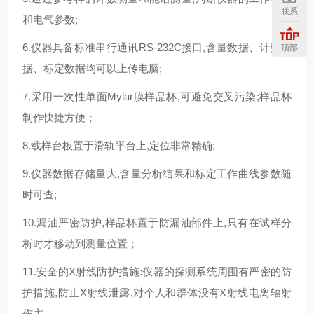
联系
和电气参数;
6.仪器具备标准串行通讯RS-232C接口,含量数据、计数数
顶部
据、标定数据均可以上传电脑;
7.采用一次性单面Mylar膜样品杯,可避免交叉污染;样品杯
制作快捷方便；
8.载样台板置于滑轨平台上,定位非常精确;
9.仪器数据存储量大,含量分析结果和标定工作曲线参数随
时可查;
10.漏油严密防护,样品杯置于防漏油部件上,只有在试样分
析时才移动到测量位置；
11.安全的X射线防护措施:仪器的探测系统周围有严密的防
护措施,防止X射线泄露,对个人和群体没有X射线电离辐射
伤害。