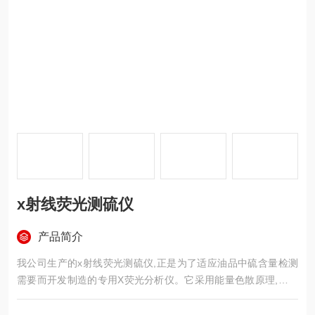
x射线荧光测硫仪
产品简介
我公司生产的x射线荧光测硫仪,正是为了适应油品中硫含量检测
需要而开发制造的专用X荧光分析仪。它采用能量色散原理,机电
一体微机化设计,分析快速、准确。其重复性、再现性都符合国家
标准GB/T17040以及石油化工行业标准SH/T0742的相关要求,也