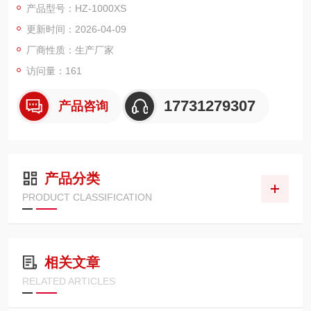
产品型号：HZ-1000XS
符合更为严格的美国国家标准ASTMD4294-03的要求,它为原油或
更新时间：2026-04-09
石油化工生产过程中硫含量的检测,提供了重要手段。
厂商性质：生产厂家
访问量：161
17731279307
产品咨询
产品分类
PRODUCT CLASSIFICATION
相关文章
RELATED ARTICLES