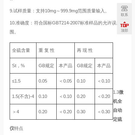
9.试样质量：支持10mg～999.9mg范围质量输入。
联系
10.准确度：符合国标GBT214-2007标准样品的允许误差范
顶部
围。
全硫含量
重 复 性
再 现 性
St，%
GB规定
本产品
GB规定
本产品
≤1.5
0.05
＜0.05
0.10
＜0.10
1.3
微
1.5(不含)-4
0.10
＜0.10
0.20
＜0.20
机全
自动
＞4
0.20
＜0.20
0.30
＜0.30
定硫
仪
特点