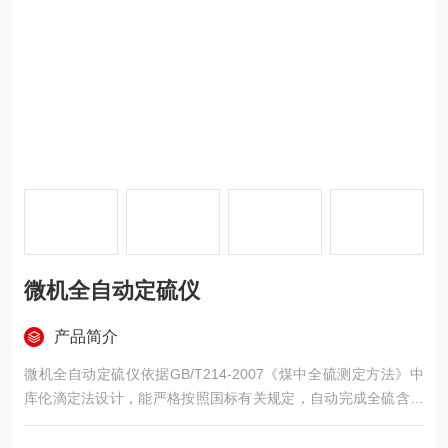
微机全自动定硫仪
产品简介
微机全自动定硫仪依据GB/T214-2007《煤中全硫测定方法》中
库伦滴定法设计，能严格按照国标有关规定，自动完成全硫含量
的测定。因此，该产品广泛应用于煤炭检测、砖厂、石料加热、
电力、焦化、化工、科研、食品等各个行业中。