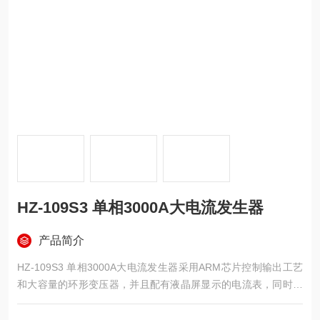
HZ-109S3 单相3000A大电流发生器
产品简介
HZ-109S3 单相3000A大电流发生器采用ARM芯片控制输出工艺
和大容量的环形变压器，并且配有液晶屏显示的电流表，同时显
示一、二次电流及变比。外配铝合金机箱，PC面板，具有外形美
观，输出容量大，体积小，重量轻等特点。