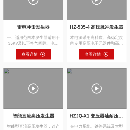
雷电冲击发生器
HZ-535-4 高压脉冲发生器
一、适用范围本发生器适用于
本电源采用高精度、高稳定度
35KV及以下空气间隙、电抗
的专用高压电子元器件和高频
器开关、绝缘子串、套管、
高压技术，使其整机结构简
查看详情
查看详情
电...
单，...
智能直流高压发生器
HZJQ-X1 变压器油耐压测试仪
智能型直流高压发生器，该产
在电力系统、铁路系统及大型