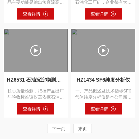
品主要功能是输出负直流高压
石油化工厂矿，企业都有大量
电压，输出电压稳定性好，精
的电气设备，其内部绝缘大都
查看详情
查看详情
度...
是...
HZ6531 石油沉淀物测试仪
HZ1434 SF6纯度分析仪
核心质量检测，把控产品出厂
一、产品概述及技术指标SF6
与验收标准该仪器依据石油产
气体纯度分析仪是本公司新开
品相关国标（如GB/T653...
发的智能型测量仪器。本产
查看详情
查看详情
品...
下一页
末页