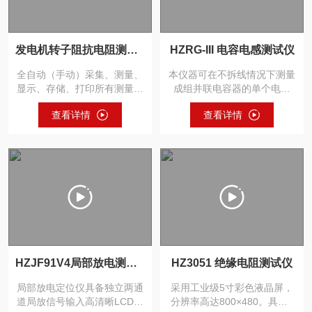
发电机转子阻抗电阻测试仪
HZRG-III 电容电感测试仪
全自动（手动）采集、测量、
本仪器可在不拆线情况下测量
显示、存储、打印所有测量参
成组并联电容器的单个电容
数和交流阻抗特性曲线；实时
（单相电容及三相电容均能测
查看详情
查看详情
显...
量）...
HZJF91V4局部放电测试仪
HZ3051 绝缘电阻测试仪
局部放电定位仪具备独立两通
采用工业级5寸彩色液晶屏，
道局放信号输入高清晰LCD屏
分辨率高达800×480。具备6