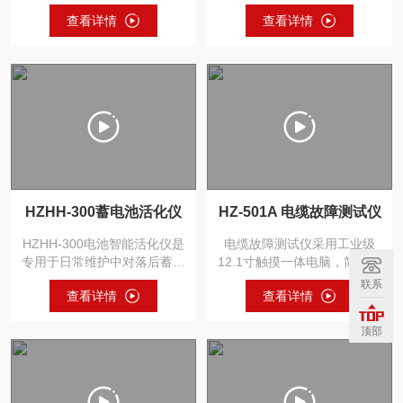
幕、轻松防震、可靠性高、
个固定电压量程：100...
查看详情
查看详情
抗...
HZHH-300蓄电池活化仪
HZ-501A 电缆故障测试仪
HZHH-300电池智能活化仪是
电缆故障测试仪采用工业级
专用于日常维护中对落后蓄电
12.1寸触摸一体电脑，简单的
池处理的便携式产品，它...
操作软件界面，实现人机交
联系
查看详情
查看详情
互...
顶部