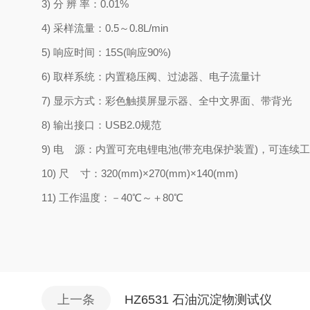
3) 分 辨 率：0.01%
4) 采样流量：0.5～0.8L/min
5) 响应时间：15S(响应90%)
6) 取样系统：内置稳压阀、过滤器、电子流量计
7) 显示方式：彩色触摸屏显示器、全中文界面、带背光
8) 输出接口：USB2.0规范
9) 电 源：内置可充电锂电池(带充电保护装置)，可连续工
10) 尺 寸：320(mm)×270(mm)×140(mm)
11) 工作温度：－40℃～＋80℃
上一条
HZ6531 石油沉淀物测试仪