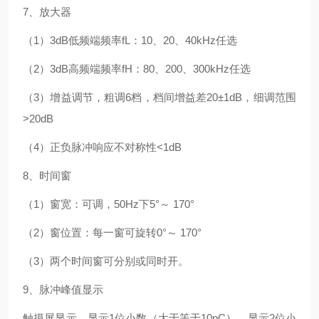
7、放大器
（1）3dB低频端频率fL：10、20、40kHz任选
（2）3dB高频端频率fH：80、200、300kHz任选
（3）增益调节，粗调6档，档间增益差20±1dB，细调范围
>20dB
（4）正负脉冲响应不对称性<1dB
8、时间窗
（1）窗宽：可调，50Hz下5°～ 170°
（2）窗位置：每一窗可旋转0°～ 170°
（3）两个时间窗可分别或同时开。
9、脉冲峰值显示
触摸屏显示，显示1位小数（大于等于10pC），显示2位小