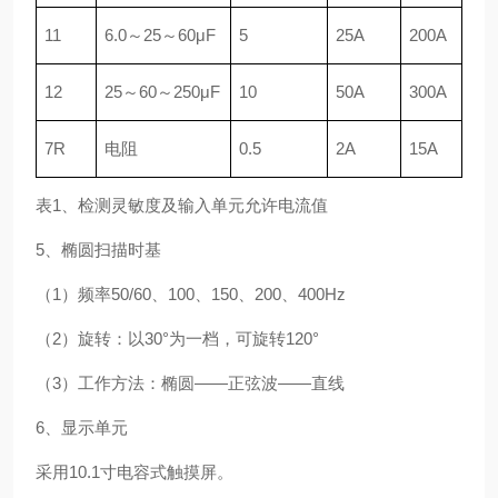
11
6.0～25～60μF
5
25A
200A
12
25～60～250μF
10
50A
300A
7R
电阻
0.5
2A
15A
表1、检测灵敏度及输入单元允许电流值
5、椭圆扫描时基
（1）频率50/60、100、150、200、400Hz
（2）旋转：以30°为一档，可旋转120°
（3）工作方法：椭圆——正弦波——直线
6、显示单元
采用10.1寸电容式触摸屏。