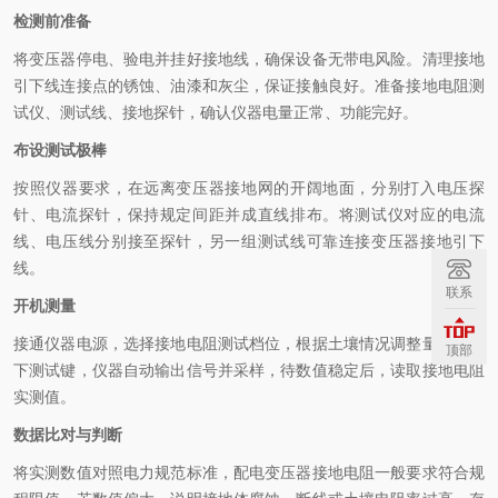
检测前准备
将变压器停电、验电并挂好接地线，确保设备无带电风险。清理接地
引下线连接点的锈蚀、油漆和灰尘，保证接触良好。准备接地电阻测
试仪、测试线、接地探针，确认仪器电量正常、功能完好。
布设测试极棒
按照仪器要求，在远离变压器接地网的开阔地面，分别打入电压探
针、电流探针，保持规定间距并成直线排布。将测试仪对应的电流
线、电压线分别接至探针，另一组测试线可靠连接变压器接地引下
线。
联系
开机测量
接通仪器电源，选择接地电阻测试档位，根据土壤情况调整量程。按
顶部
下测试键，仪器自动输出信号并采样，待数值稳定后，读取接地电阻
实测值。
数据比对与判断
将实测数值对照电力规范标准，配电变压器接地电阻一般要求符合规