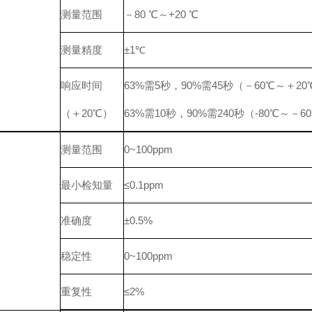
测量范围
－80 ℃～+20 ℃
测量精度
±1℃
响应时间
63%需5秒，90%需45秒（－60℃～＋20
（＋20℃）
63%需10秒，90%需240秒（-80℃～－6
测量范围
0~100ppm
最小检知量
≤0.1ppm
准确度
±0.5%
稳定性
0~100ppm
重复性
≤2%