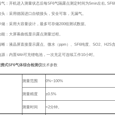
气：开机进入测量状态后每SF6气隔露点测定时间为5min左右, SF
接头：采用德国进口自锁接头，安全可靠，无漏气。
存储：采用大容量设计，最多可存储200组测试数据。
功能：大屏幕曲线显示露点测量过程。
清晰：液晶屏直接显示露点、微水（ppm）、SF6纯度、SO2、H2
电源：内置4Ah可充锂电池，一次充足可连续工作10小时。
携式SF6气体综合检测仪
技术参数
测量范围
0%~100%
测量精度
±0.5%
测量时间
<2分钟。