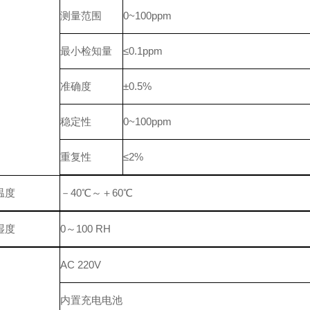
测量范围
0~100ppm
最小检知量
≤0.1ppm
准确度
±0.5%
稳定性
0~100ppm
重复性
≤2%
温度
－40℃～＋60℃
湿度
0～100 RH
AC 220V
内置充电电池