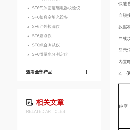
快速省
SF6气体密度继电器校验仪
自锁
SF6抽真空填充设备
SF6红外检漏仪
数据
SF6露点仪
曲线
SF6综合测试仪
显示
SF6微量水分测定仪
内置
查看全部产品
2、
便
相关文章
纯度
RELATED ARTICLES