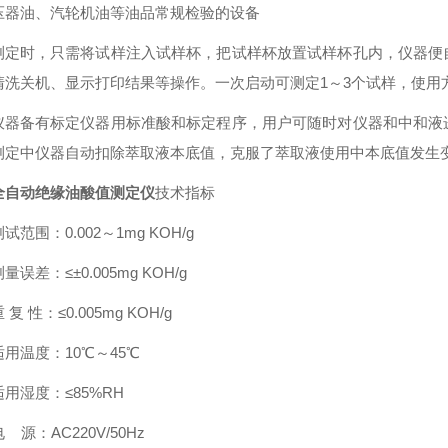
压器油、汽轮机油等油品常规检验的设备
测定时，只需将试样注入试样杯，把试样杯放置试样杯孔内，仪器便
清洗关机、显示打印结果等操作。一次启动可测定1～3个试样，使用
仪器备有标定仪器用标准酸和标定程序，用户可随时对仪器和中和液
测定中仪器自动扣除萃取液本底值，克服了萃取液使用中本底值发生
全自动绝缘油酸值测定仪
技术指标
试范围：0.002～1mg KOH/g
量误差：≤±0.005mg KOH/g
 复 性：≤0.005mg KOH/g
适用温度：10℃～45℃
适用湿度：≤85%RH
 源：AC220V/50Hz