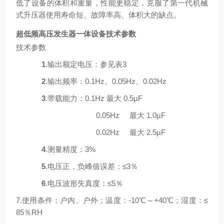
低了设备的体积和重量，性能更稳定，克服了第一代机械
式升压器使用寿命短、故障率高、体积大的缺点。
超低频高压发生器一体设备
技术参数
技术参数
1
.输出额定电压：参见表3
2
.输出频率：0.1Hz、0.05Hz、0.02Hz
3
.带载能力：0.1Hz
最大 0.5µF
0.05Hz
最大 1.0µF
0.02Hz
最大 2.5µF
4
.测量精度：3%
5
.电压正，负峰值误差：≤3％
6
.电压波形失真度：≤5％
7.使用条件：户内、户外；温度：-10℃～+40℃；湿度：≤
85％RH