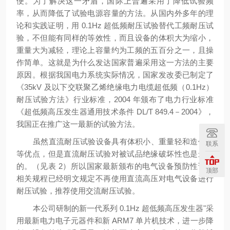
便。为了解决这一矛盾，国际上普遍采用了降低试验频
率，从而降低了试验电源容量的方法。从国内外多年的理
论和实践证明，用 0.1Hz 超低频耐压试验替代工频耐压试
验，不但能有同样的等效性，而且设备的体积大为缩小，
重量大为减轻，理论上容量约为工频的五百分之一，且操
作简单。这就是为什么发达国家普遍采用这一方法的主要
原因。根据我国电力系统实际情况，国家发改委已制定了
《35kV 及以下交联聚乙烯绝缘电力电缆超低频（0.1Hz）
耐压试验方法》行业标准，2004 年颁布了电力行业标准
《超低频高压发生器通用技术条件 DL/T 849.4－2004》，
我国正在推广这一最新的试验方法。
虽然直流耐压试验设备具有体积小、重量轻和造价低
联系
等优点，但是直流耐压试验对被试品绝缘破坏性也是最大
的。（见表 2）所以国家最新颁布的电气设备预防性试验
顶部
相关规程已经明文规定不再使用直流高压对电气设备进行
耐压试验，推荐使用交流耐压试验。
本公司研制的新一代系列 0.1Hz 超低频高压发生器"采
用最新电力电子元器件和新 ARM7 单片机技术，进一步降