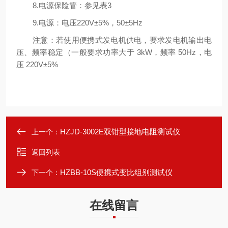
8.电源保险管：参见表3
9.电源：电压220V±5%，50±5Hz
注意：若使用便携式发电机供电，要求发电机输出电
压、频率稳定（一般要求功率大于 3kW，频率 50Hz，电
压 220V±5%
HZJD-3002E双钳型接地电阻测试仪
上一个：
返回列表
HZBB-10S便携式变比组别测试仪
下一个：
在线留言