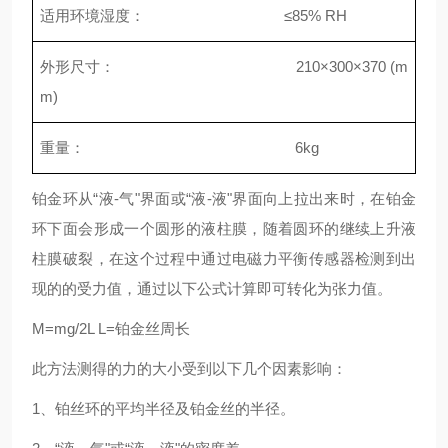
适用环境湿度： ≤85% RH
外形尺寸： 210×300×370 (m
m)
重量： 6kg
铂金环从“液-气"界面或“液-液"界面向上拉出来时，在铂金
环下面会形成一个圆形的液柱膜，随着圆环的继续上升液
柱膜破裂，在这个过程中通过电磁力平衡传感器检测到出
现的的受力值，通过以下公式计算即可转化为张力值。
M=mg/2L L=铂金丝周长
此方法测得的力的大小受到以下几个因素影响：
1、铂丝环的平均半径及铂金丝的半径。