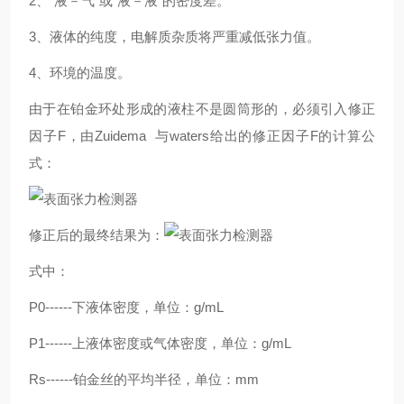
2、“液－气"或“液－液"的密度差。
3、液体的纯度，电解质杂质将严重减低张力值。
4、环境的温度。
由于在铂金环处形成的液柱不是圆筒形的，必须引入修正
因子F，由Zuidema 与waters给出的修正因子F的计算公
式：
修正后的最终结果为：
式中：
P0------下液体密度，单位：g/mL
P1------上液体密度或气体密度，单位：g/mL
Rs------铂金丝的平均半径，单位：mm