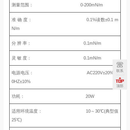
测量范围： 0-200mN/m
准 确 度： 0.1%读数±0.1 m
N/m
分 辨 率： 0.1mN/m
灵 敏 度： 0.1mN/m
联系
电源电压： AC220V±20% 5
0HZ±10%
顶部
功耗： 20W
适用环境温度： 10～30℃(典型值
25℃)