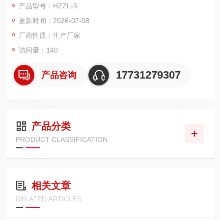
产品型号：HZZL-3
面)及液体的界面张力(液-液相界面)。此方法具有操作简单，精确
更新时间：2026-07-08
度高的优点而被广泛应用。广泛用于电力、石油、化工、制药、
食品，教学等行业。
厂商性质：生产厂家
访问量：140
17731279307
产品咨询
产品分类
PRODUCT CLASSIFICATION
相关文章
RELATED ARTICLES