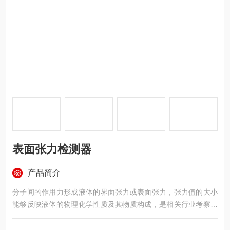
表面张力检测器
产品简介
分子间的作用力形成液体的界面张力或表面张力，张力值的大小
能够反映液体的物理化学性质及其物质构成，是相关行业考察产
品质量的重要指标之一。表面张力检测器适用GB/T6541标准，
基于圆环法（白金环法），测量各种液体的表面张力(液-气相界