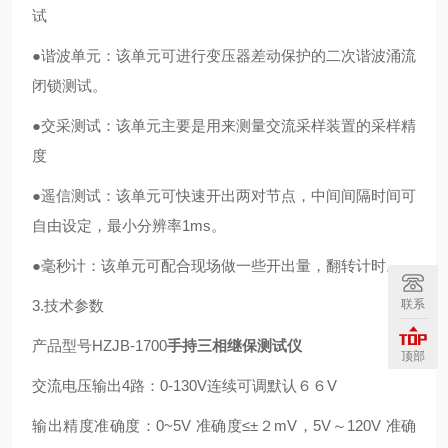
试
●谐波单元：该单元可进行变压器差动保护的二次谐波涌流
闭锁测试。
●交采测试：该单元主要是用来测量交流采样装置的采样精
度
●遥信测试：该单元可快速开出两对节点，中间间隔时间可
自由设定，最小分辨率1ms。
●毫秒计：该单元可配合现场做一些开出量，翻转计时。
联系
3.技术参数
产品型号HZJB-1700
手持三相继保测试仪
顶部
交流电压输出4路：0-130V连续可调默认６６V
输出精度准确度：0~5V 准确度≤±２mV，5V～120V 准确