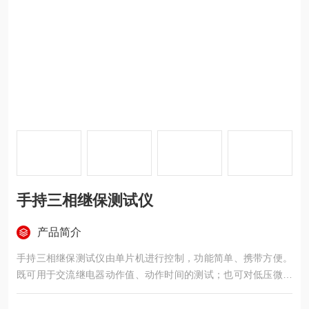
手持三相继保测试仪
产品简介
手持三相继保测试仪由单片机进行控制，功能简单、携带方便。
既可用于交流继电器动作值、动作时间的测试；也可对低压微机
线路保护的复压闭锁方向过流、零序过流、低周减载等保护功能
以及高压线路微机保护的整组传动等进行测试；还可用于微机变