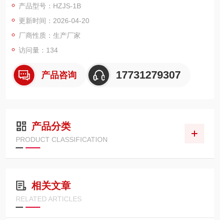
产品型号：HZJS-1B
油、发动机油、航空煤油、水基液压油等油液进行固体颗粒污染
更新时间：2026-04-20
度检测，及对有机液体，聚合物溶液进行不溶性微粒的检测。
厂商性质：生产厂家
访问量：134
17731279307
产品咨询
产品分类
PRODUCT CLASSIFICATION
相关文章
RELATED ARTICLES