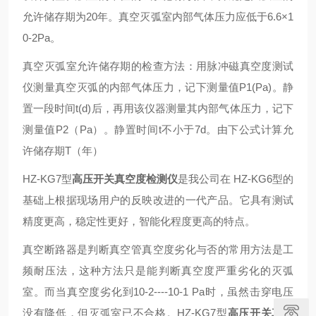
允许储存期为20年。真空灭弧室内部气体压力应低于6.6×1
0-2Pa。
真空灭弧室允许储存期的检查方法：用脉冲磁真空度测试
仪测量真空灭弧的内部气体压力，记下测量值P1(Pa)。静
置一段时间t(d)后，再用该仪器测量其内部气体压力，记下
测量值P2（Pa）。静置时间t不小于7d。由下公式计算允
许储存期T（年）
HZ-KG7型
高压开关真空度检测仪
是我公司在 HZ-KG6型的
基础上根据现场用户的反映改进的一代产品。它具有测试
精度更高，稳定性更好，智能化程度更高的特点。
真空断路器是判断真空管真空度劣化与否的常用方法是工
频耐压法，这种方法只是能判断真空度严重劣化的灭弧
室。而当真空度劣化到10-2----10-1 Pa时，虽然击穿电压
没有降低，但灭弧室已不合格。HZ-KG7型
高压开关真空