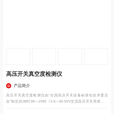
高压开关真空度检测仪
产品简介
高压开关真空度检测仪由“全国高压开关设备标准化技术委员
会"制定的JB8738—1998《3.6—40.5KV交流高压开关用真空灭
弧室》中规定“内部气体压力测量及允许储存期检查"是生产和使
用高压开关设备真空灭弧室的单位的试验必做项目，并规定灭弧