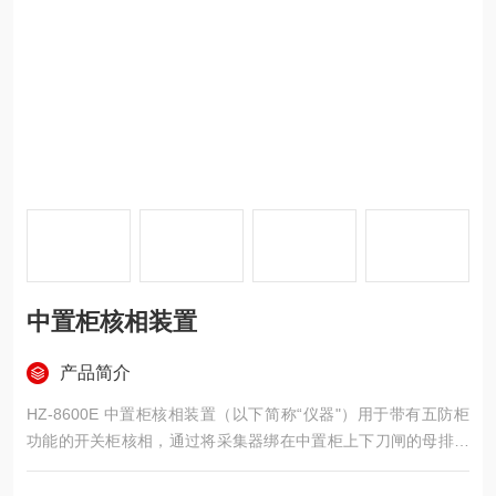
中置柜核相装置
产品简介
HZ-8600E 中置柜核相装置（以下简称“仪器"）用于带有五防柜
功能的开关柜核相，通过将采集器绑在中置柜上下刀闸的母排上
可实现六相同测。同时，仪器还配置通用发射器，用于两条高压
线路并网或环网核相。仪器适用于5V～220kV交流输电线路和二