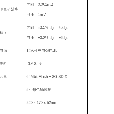
内阻：0.001mΩ
测量分辨率
电压：1mV
内阻：±0.5%rdg ±6dgt
精度
电压：±0.2%rdg ±6dgt
电源
12V,可充电锂电池
消耗
待机8小时
容量
64Mbit Flash + 8G SD卡
5寸彩色触摸屏
220 x 170 x 52mm