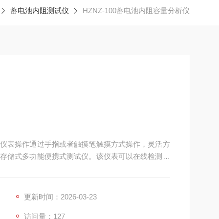
蓄电池内阻测试仪
HZNZ-100蓄电池内阻容量分析仪
仪表操作通过手指或者触摸笔触摸方式操作，灵活方
存储式多功能便携式测试仪。该仪表可以在线检测单
储和处理，对电池故障进行报警，精确有效地判别单
，查询、删除和导出。上位机软件对测试的数据，通
告。
更新时间：2026-03-23
访问量：127