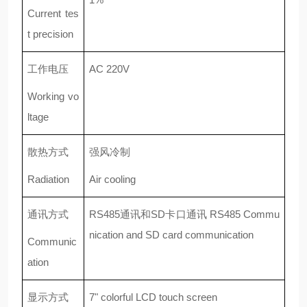
Current tes
t precision
工作电压
AC 220V
Working vo
ltage
散热方式
强风冷制
Radiation
Air cooling
通讯方式
RS485通讯和SD卡口通讯 RS485 Commu
nication and SD card communication
Communic
ation
显示方式
7" colorful LCD touch screen