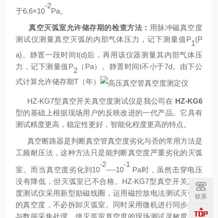
-2
于6.6×10
Pa。
真空灭弧室允许储存期的检查方法：
用脉冲磁真空度
测试仪测量真空灭弧的内部气体压力，记下测量值P
(P
1
a)。静置一段时间t(d)后，再用该仪器测量其内部气体压
力，记下测量值P
（Pa）。静置时间t不小于7d。由下公
2
式计算允许储存期T（年）
HZ-KG7型真空开关真空度测试仪是我公司在
HZ-KG
6
型的基础上根据现场用户的反映改进的一代产品。它具有
测试精度更高，稳定性更好，智能化程度更高的特点。
真空断路器是判断真空管真空度劣化与否的常用方法是
工频耐压法，这种方法只是能判断真空度严重劣化的灭弧
-2
-1
室。而当真空度劣化到10
----10
Pa时，虽然击穿电压
没有降低，但灭弧室已不合格。HZ-KG7型真空开关真空
度测试仪采用新型励磁线圈，运用磁控放电法测试灭弧室
联系
的真空度，不必拆卸灭弧室。同时采用微机进行同步控制
与数据采集处理，使灭弧室真空度的现场测试灵敏度达到