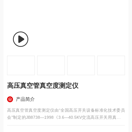
高压真空管真空度测定仪
产品简介
高压真空管真空度测定仪由“全国高压开关设备标准化技术委员
会"制定的JB8738—1998《3.6—40.5KV交流高压开关用真空灭
弧室》中规定“内部气体压力测量及允许储存期检查"是生产和使
用高压开关设备真空灭弧室的单位的试验必做项目，并规定灭弧