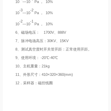
10
—10
Pa ， 10%
-3
-2
10
—10
Pa ， 10%
-2
-1
10
—10
Pa ， 10%
6、磁场电压： 1700V、888V
7、脉冲电场高压：30KV、15KV
8、测试真空度时开关管开距：正常使用开距。
9、使用环境： -20℃-40℃
10、主机重量：21kg
11、外形尺寸：410×320×360(mm)
12．采样器：磁控线圈