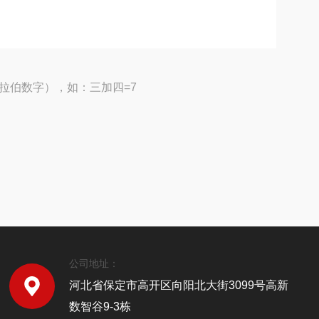
拉伯数字），如：三加四=7
公司地址：
河北省保定市高开区向阳北大街3099号高新
数智谷9-3栋