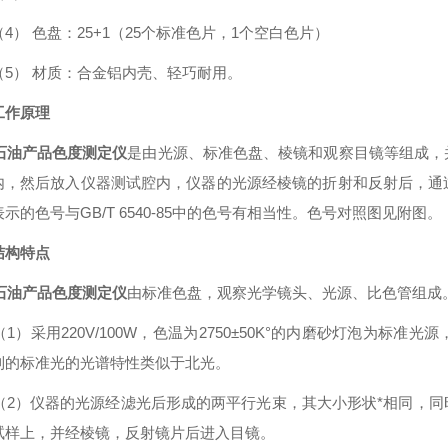
（4）
色盘：25+1（25个标准色片，1个空白色片）
（5）
材质：合金铝内壳、轻巧耐用。
工作原理
石油产品色度测定仪
是由光源、标准色盘、棱镜和观察目镜等组成，
内，然后放入仪器测试腔内，仪器的光源经棱镜的折射和反射后，通
示的色号与GB/T 6540-85中的色号有相当性。色号对照图
见附图。
结构特点
石油产品色度测定仪
由标准色盘，观察光学镜头、光源、比色管组成
（1）
采用220V/100W，色温为
2750
±50K°的内磨砂灯泡为标准光
到的标准光的光谱特性类似于北光。
（2）
仪器的光源经滤光后形成的两平行光束，其大小形状*相同，同
试样上，并经棱镜，反射镜片后进入目镜。