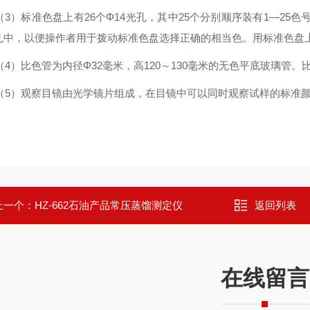
（3）
标准色盘上有26个Φ14光孔，其中25个分别顺序装有1
—
25色
孔中，以便操作者用于拨动标准色盘选择正确的相当色。用标准色盘
（4）
比色管为内径Φ32毫米，高120～130毫米的无色平底玻璃管
（5）
观察目镜由光学镜片组成，在目镜中可以同时观察试样的标准
上一个：
HZ-662石油产品常压蒸馏测定仪
返回列表
在线留言