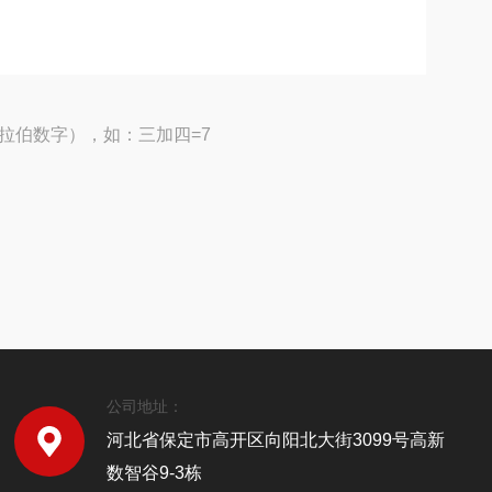
拉伯数字），如：三加四=7
公司地址：
河北省保定市高开区向阳北大街3099号高新
数智谷9-3栋