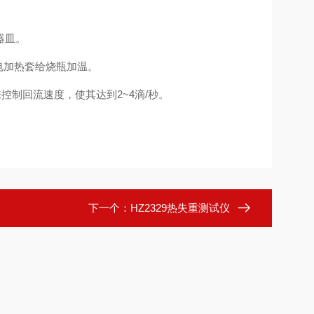
器皿。
用电加热套给烧瓶加温。
控制回流速度，使其达到2~4滴/秒。
下一个：
HZ2329热失重测试仪