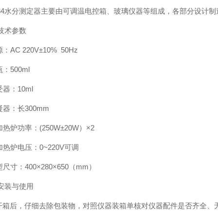
434水分测定器主要由可调温电控箱、玻璃仪器等组成，各部分设计制造
技术参数
源：AC 220V±10% 50Hz
瓶：500ml
受器：10ml
冷凝器：长300mm
电加热炉功率：(250W±20W）×2
电加热炉电压：0~220V可调
外型尺寸：400×280×650（mm）
 安装与使用
开箱后，仔细去除包装物，对照仪器装箱单核对仪器配件是否齐全、