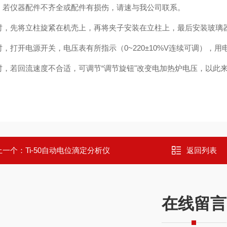
：若仪器配件不齐全或配件有损伤，请速与我公司联系。
时，先将立柱旋紧在机壳上，再将
夹子安装在立柱上，最后安装玻璃
时，打开电源开关，电压表有所指示（0~220±10%V连续可调），
时，若回流速度不合适，可调节“调节旋钮"改变电加热炉电压，以此来
上一个：
Ti-50自动电位滴定分析仪
返回列表
在线留言