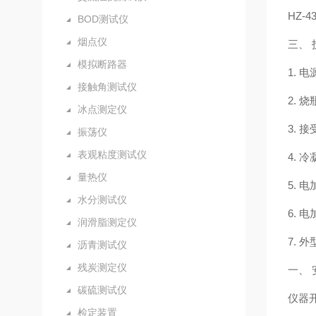
HZ-
BOD测试仪
烟点仪
三、 
模拟断路器
1. 电
接触角测试仪
2. 烧
冰点测定仪
3. 接
振荡仪
表观粘度测试仪
4. 
量热仪
5. 
水分测试仪
6. 
润滑脂测定仪
7. 
沥青测试仪
残炭测定仪
一、
碳硫测试仪
仪器
检定装置