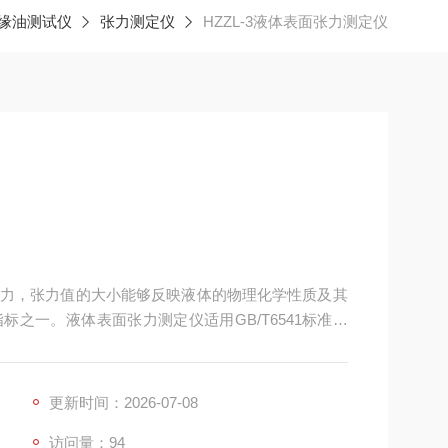
缘油测试仪
张力测定仪
HZZL-3液体表面张力测定仪
力，张力值的大小能够反映液体的物理化学性质及其
之一。液体表面张力测定仪适用GB/T6541标准，
面张力(液-气相界面)及液体的界面张力(液-液相界
而被广泛应用。广泛用于电力、石油、化工、制药、食
更新时间：2026-07-08
访问量：94