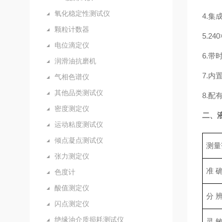
氧化稳定性测试仪
4.
颗粒计数器
5.2
电位滴定仪
6.带
润滑油抗磨机
7.
气相色谱仪
其他品类测试仪
8.
密度测定仪
二、
运动粘度测试仪
倾点凝点测试仪
测
张力测定仪
准
色度计
酸值测定仪
分
闪点测定仪
绝缘油介质损耗测试仪
灵