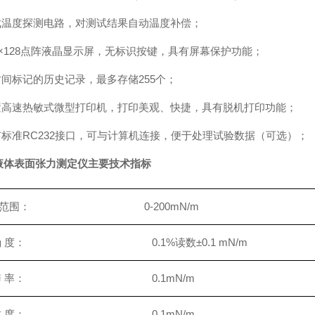
集成温度探测电路，对测试结果自动温度补偿；
40×128点阵液晶显示屏，无标识按键，具有屏幕保护功能；
时间标记的历史记录，最多存储255个；
内置高速热敏式微型打印机，打印美观、快捷，具有脱机打印功能；
配有标准RC232接口，可与计算机连接，便于处理试验数据（可选）；
液体表面张力测定仪
主要技术指标
量范围： 0-200mN/m
 确 度： 0.1%读数±0.1 mN/m
 辨 率： 0.1mN/m
 敏 度： 0.1mN/m