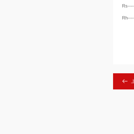
Rs-
Rh-