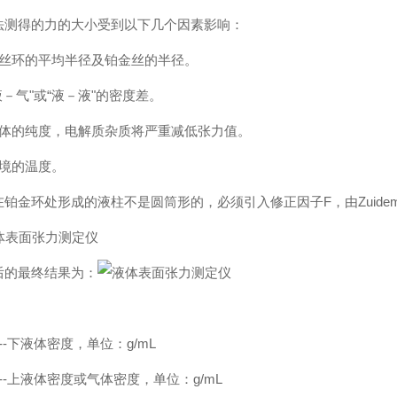
法测得的力的大小受到以下几个因素影响：
铂丝环的平均半径及铂金丝的半径。
液－气"或“液－液"的密度差。
液体的纯度，电解质杂质将严重减低张力值。
环境的温度。
铂金环处形成的液柱不是圆筒形的，必须引入修正因子F，由Zuidema
后的最终结果为：
：
-----下液体密度，单位：g/mL
-----上液体密度或气体密度，单位：g/mL