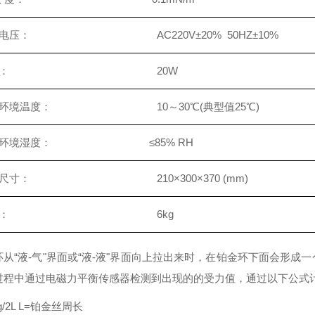
源电压： AC220V±20% 50HZ±10%
功耗： 20W
用环境温度： 10～30℃(典型值25℃)
用环境湿度： ≤85% RH
形尺寸： 210×300×370 (mm)
重量： 6kg
环从“液-气"界面或“液-液"界面向上拉出来时，在铂金环下面会形
过程中通过电磁力平衡传感器检测到出现的的受力值，通过以下公式
g/2L L=铂金丝周长