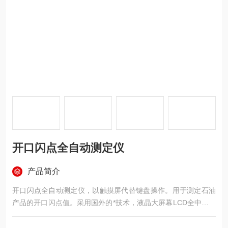
开口闪点全自动测定仪
产品简介
开口闪点全自动测定仪，以触摸屏代替键盘操作。用于测定石油
产品的开口闪点值。采用国外的*技术，液晶大屏幕LCD全中文显
示人机对话界面，全屏触摸按键提示输入，方便快捷，开放式、
模糊控制集成软件，模块化结构，符合国标、美国、欧盟等标