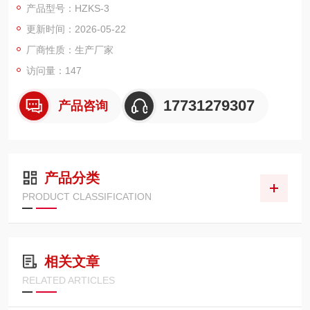
产品型号：HZKS-3
准。是理想的进口仪器替代产品。广泛应用于铁路，航空，电
更新时间：2026-05-22
力，石油行业及科研部门等。
厂商性质：生产厂家
访问量：147
17731279307
产品咨询
产品分类
PRODUCT CLASSIFICATION
相关文章
RELATED ARTICLES