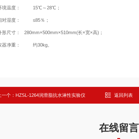
、环境温度： 15℃～28℃；
、相对湿度： ≤85％；
外形尺寸： 280mm×500mm×510mm(长×宽×高)；
、仪器净重： 约30kg。
上一个：
HZSL-1264润滑脂抗水淋性实验仪
返回列表
在线留言