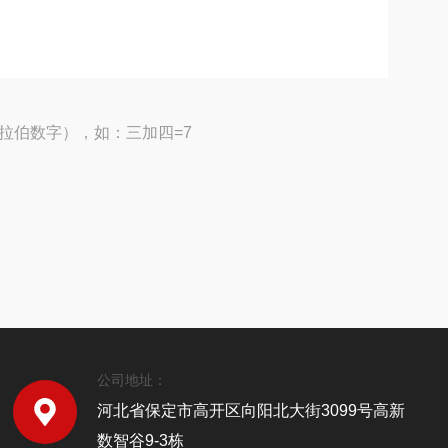
拉伯数字），如：三加四=7
公司地址：
河北省保定市高开区向阳北大街3099号高新
数智谷9-3栋