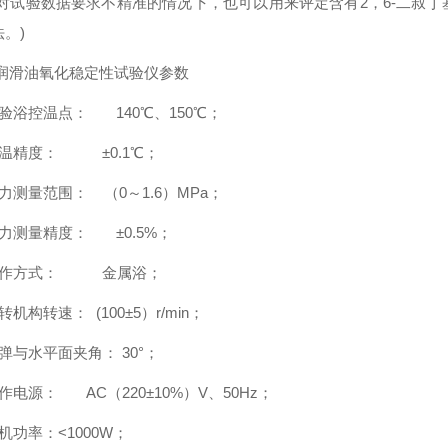
(对试验数据要求不精准的情况下，也可以用来评定含有2，6-二叔
。)
 润滑油氧化稳定性试验仪参数
验浴控温点： 140℃、150℃；
控温精度： ±0.1℃；
力测量范围： （0～1.6）MPa；
力测量精度： ±0.5%；
工作方式： 金属浴；
转机构转速： (100±5）r/min；
弹与水平面夹角： 30°；
作电源： AC（220±10%）V、50Hz；
机功率：<1000W；