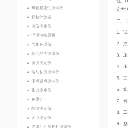
性。
氧化稳定性测试仪
定方法
颗粒计数器
二、
电位滴定仪
1、试
润滑油抗磨机
2、
气相色谱仪
其他品类测试仪
3、压
密度测定仪
4、压
运动粘度测试仪
5、
倾点凝点测试仪
6、旋
张力测定仪
色度计
7、氧
酸值测定仪
8、工
闪点测定仪
9、整
绝缘油介质损耗测试仪