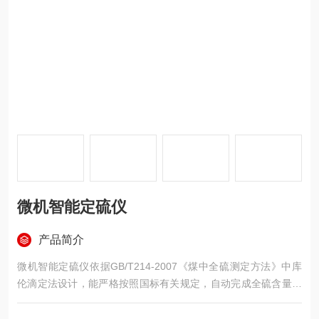
微机智能定硫仪
产品简介
微机智能定硫仪依据GB/T214-2007《煤中全硫测定方法》中库
伦滴定法设计，能严格按照国标有关规定，自动完成全硫含量的
测定。因此，该产品广泛应用于煤炭检测、砖厂、石料加热、电
力、焦化、化工、科研、食品等各个行业中。