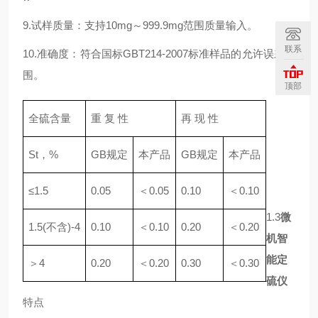
9.试样质量：支持10mg～999.9mg范围质量输入。
联系
10.准确度：符合国标GBT214-2007标准样品的允许误差范
围。
顶部
全硫含量
重 复 性
再 现 性
St，%
GB规定
本产品
GB规定
本产品
≤1.5
0.05
＜0.05
0.10
＜0.10
1.3
微
1.5(不含)-4
0.10
＜0.10
0.20
＜0.20
机智
能定
＞4
0.20
＜0.20
0.30
＜0.30
硫仪
特点