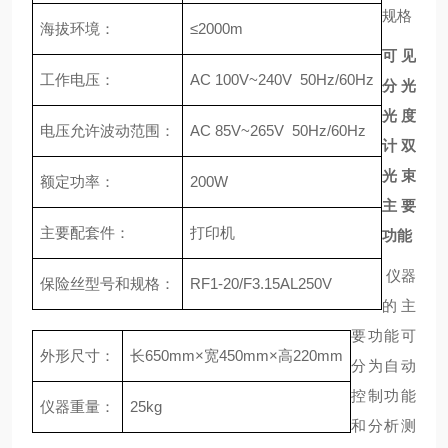
规格
海拔环境：
≤2000m
可见
工作电压：
AC 100V~240V 50Hz/60Hz
分光
光度
电压允许波动范围：
AC 85V~265V 50Hz/60Hz
计双
光束
额定功率：
200W
主要
主要配套件：
打印机
功能
仪器
保险丝型号和规格：
RF1-20/F3.15AL250V
的主
要功能可
外形尺寸：
长650mm×宽450mm×高220mm
分为自动
控制功能
仪器重量：
25kg
和分析测