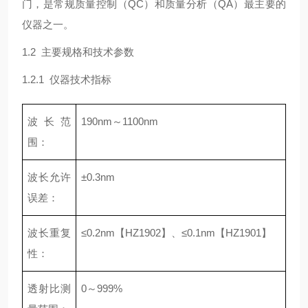
门，是常规质量控制（QC）和质量分析（QA）最主要的
仪器之一。
1.2 主要规格和技术参数
1.2.1 仪器技术指标
波长范
190nm～1100nm
围：
波长允许
±0.3nm
误差：
波长重复
≤0.2nm【HZ1902】、≤0.1nm【HZ1901】
性：
透射比测
0～999%