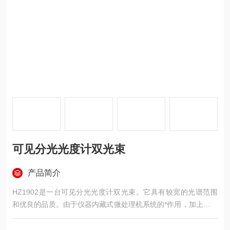
可见分光光度计双光束
产品简介
HZ1902是一台可见分光光度计双光束。它具有较宽的光谱范围
和优良的品质。由于仪器内藏式微处理机系统的*作用，加上优良
的光学、电路系统和合理的机械结构，并采用大屏幕液晶显示，
将为各行业实验室的分析测试工作提供十分有效而直观的手段。