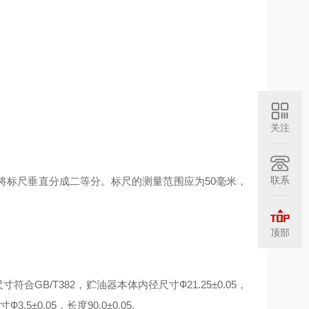
关注
联系
将标尺垂直分成二等分。标尺的测量范围应为50毫米，
顶部
GB/T382，贮油器本体内径尺寸Ф21.25±0.05，
.5±0.05，长度90.0±0.05.