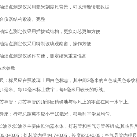
煤油烟点测定仪采用毫米刻度尺背景，可以清晰读取数据
整台仪器结构紧凑、完整
煤油烟点测定仪采用插拔式结构，更换灯芯更加方便
煤油烟点测定仪采用特制玻璃观察窗，操作方便
煤油烟点测定仪操作简便，测定结果重复性高
技术参数
标尺：标尺应在黑玻璃上用白色标志，其中间2毫米的白色或黑色条纹
为1毫米。每10毫米标上数字，每5毫米用较长的标线。
灯芯导管：灯芯导管的顶部应精确地与标尺上的零点在同一水平上。
升降座：行程总距离不应小于10毫米，移动时平滑且均匀。
贮油器:贮油器主要由贮油器本体，灯芯管和空气导管等组成,其临界尺寸符合
9.0±0.05；灯芯管内径Ф4.7±0.05，长度82.0±0.05；空气导管内径尺寸Ф3