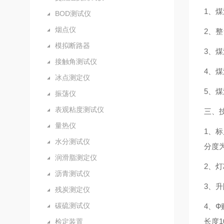
1、
BOD测试仪
烟点仪
2、
模拟断路器
3、
接触角测试仪
4、
冰点测定仪
5、
振荡仪
表观粘度测试仪
三、
量热仪
1、
水分测试仪
分度
润滑脂测定仪
2、
沥青测试仪
3、
残炭测定仪
碳硫测试仪
4、Ф
长度10
检定装置