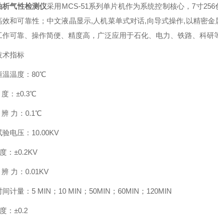
油析气性检测仪
采用MCS-51系列单片机作为系统控制核心，7寸2
高效
和可靠性；中文液晶显示,人机菜单式对话,向导式操作,以精密
工作可靠、操作简便、精度高，广泛应用于石化、电力、铁路、科研
技术指标
恒温温度：80℃
：±0.3℃
 力：0.1℃
试验电压：10.00KV
：±0.2KV
 力：0.01KV
间计量：5 MIN；10 MIN；50MIN；60MIN；120MIN
：±0.2