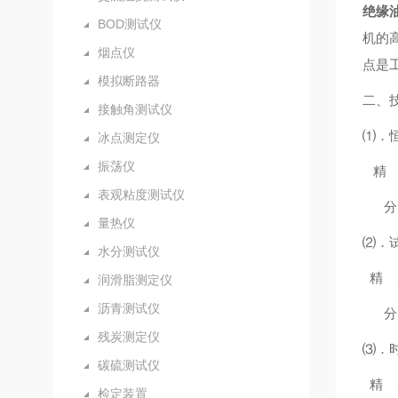
绝缘
BOD测试仪
机的
烟点仪
点是
模拟断路器
二、
接触角测试仪
⑴．
冰点测定仪
振荡仪
精 度
表观粘度测试仪
分 辨
量热仪
⑵．
水分测试仪
精 度
润滑脂测定仪
沥青测试仪
分 辨
残炭测定仪
⑶．时
碳硫测试仪
精 度
检定装置