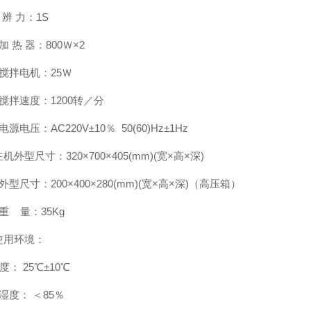
辨 力：1S
 热 器：800Ｗ×2
搅拌电机：25Ｗ
搅拌速度：1200转／分
源电压：AC220V±10％ 50(60)Hz±1Hz
机外型尺寸：320×700×405(mm)(宽×高×深)
型尺寸：200×400×280(mm)(宽×高×深)（高压箱）
 量：35Kg
使用环境：
： 25℃±10℃
度： ＜85％