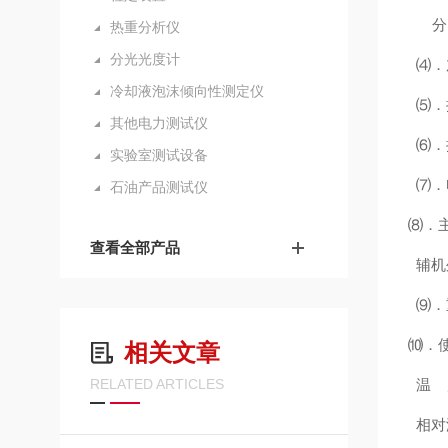
分 
热重分析仪
分光光度计
⑷．加
冷却液泡沫倾向性测定仪
⑸．
其他电力测试仪
⑹．
实验室测试设备
⑺．电
石油产品测试仪
⑻．主
查看全部产品
辅机外
⑼．重
⑽．
相关文章
RELATED ARTICLES
温 度
相对湿