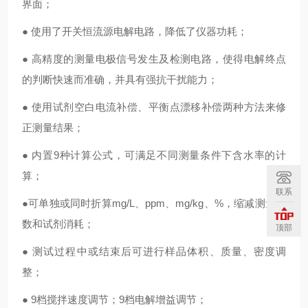
界面；
● 使用了开关恒流源电解电路，降低了仪器功耗；
● 高精度的测量电极信号发生及检测电路，使得电解终点
的判断
快速而准确，并具有强抗干扰能力；
● 使用试剂空白电流补偿、平衡点漂移补偿两种方法来修
正测量
结果；
● 内置9种计算公式，可满足不同测量条件下含水率的计
算；
联系
●可单独或同时折算mg/L、ppm、mg/kg、%，缩减测量次
数和
试剂消耗；
顶部
● 测试过程中或结束后可进行样品体积、质量、密度调
整；
● 9档搅拌速度调节；9档电解增益调节；