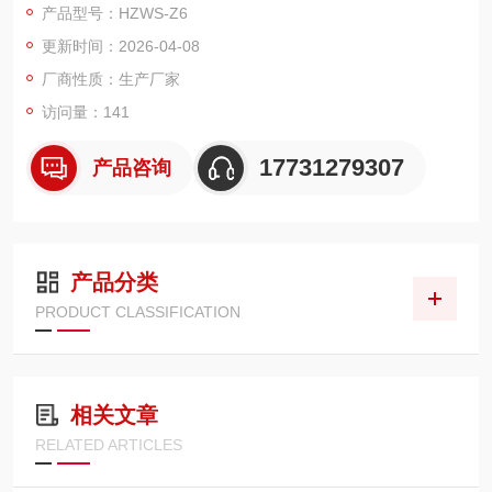
产品型号：HZWS-Z6
药等部门。可快速测定醇类、油类、脂类、醚类、酯类、酸类、
更新时间：2026-04-08
烷类、苯类、胺类、有机溶剂、农药、酚类、药原料等化工、石
油、制药、农药等产品的水分
厂商性质：生产厂家
访问量：141
17731279307
产品咨询
产品分类
PRODUCT CLASSIFICATION
相关文章
RELATED ARTICLES