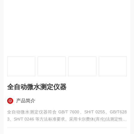
全自动微水测定仪器
产品简介
全自动微水测定仪器符合 GB/T 7600、SH/T 0255、GB/T628
3、SH/T 0246 等方法标准要求。采用卡尔费休(库伦)法测定性质
不同的液体中微量水分的含量。具有测量精度高、速度快、测定
数据稳定可靠等优点，广泛应用于石油、化工、电力、环保、医