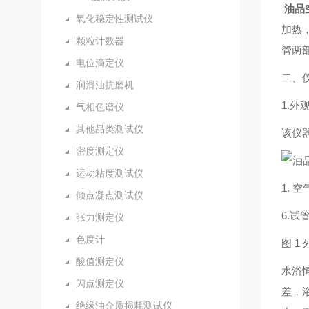
油品
氧化稳定性测试仪
加热
颗粒计数器
管两
电位滴定仪
二、
润滑油抗磨机
1.外
气相色谱仪
其他品类测试仪
该仪
密度测定仪
运动粘度测试仪
1. 
倾点凝点测试仪
6.试
张力测定仪
色度计
图 1
酸值测定仪
水浴
闪点测定仪
差，
绝缘油介质损耗测试仪