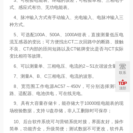
3、可校验电能表、终端的误差，可检验单相、三相电子
式、感应式有功、无功电能表。
4、脉冲输入方式有手动输入、光电输入、电脉冲输入三
种方式。
5、可选配100A、500A、1000A钳表，直接测量低压电
流互感器的变比；可方便找出CT二次回路中的断路、接触
不良、CT内部的匝间短路以及CT铭牌变比是否与CT实际
变比相符等故障。
6、可以测量单、三相电压、电流的2～51次谐波含量。
联系
7、测量A、B、C三相电压、电流的波形。
8、宽范围工作电源AC57～450V，可分别选择测试线
顶部
路、适配器、电池供电，可在线充电。
9、具有大容量存储卡，能存储大于10000组电能表的现
场校验数据，支持 U盘存储，非人工删除时可
保存；
10、后台软件系统可与营销系统对接，界面友好，操作
简单，功能齐全，升级简便；测试数据不可更改，软件具