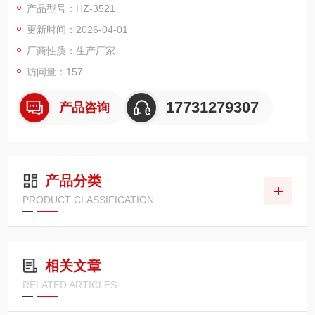
产品型号：HZ-3521
功率因素、频率等参数。
更新时间：2026-04-01
3、可校验电能表、终端的误差，可检验单相、三相电子式、感应
式有功、无功电能表。
厂商性质：生产厂家
4、脉冲输入方式有手动输入、光电输入、电脉冲输入三种方式。
访问量：157
17731279307
产品咨询
产品分类
PRODUCT CLASSIFICATION
相关文章
RELATED ARTICLES