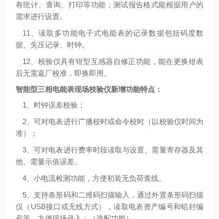
有统计、查询、打印等功能；测试报告格式能根据用户的
需求进行设置。
11、读取多功能电子式电能表的记录数据包括码度数
据、失压记录、时钟。
12、校验仪具有钳型互感器自修正功能，能在更换钳表
后无需返厂校准，即换即用。
智能型三相电能表现场校验仪
新增功能特点：
1、时钟误差校验；
2、可对电表进行广播校时或命令校时（以校验仪时间为
准）；
3、可对电表进行费率时段读取与设置、需量寄存器及其
他、需量示值误差。
4、小电流检测功能，方便初装无负荷查线。
5、支持条形码和二维码扫描输入，通过外置条形码扫描
仪（USB接口或无线方式），读取电表资产编号和铅封编
号等，方便现场录入；（选配功能）