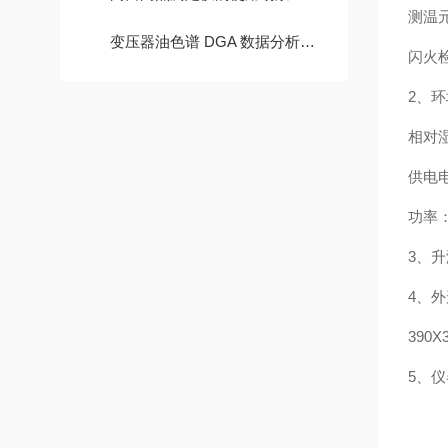
测温元
变压器油色谱 DGA 数据分析及潜伏性故障判断技巧
闪火
2、环
相对湿
供电电
功率：
3、
4、
390X
5、仪