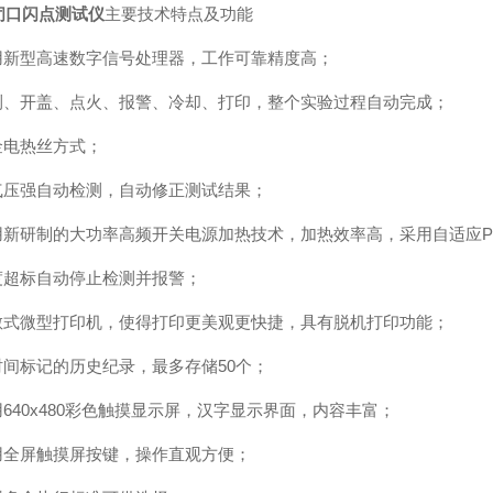
闭口闪点测试仪
主要技术特点及功能
采用新型高速数字信号处理器，工作可靠精度高；
检测、开盖、点火、报警、冷却、打印，整个实验过程自动完成；
金电热丝方式；
大气压强自动检测，自动修正测试结果；
采用新研制的大功率高频开关电源加热技术，加热效率高，采用自适应P
温度超标自动停止检测并报警；
热敏式微型打印机，使得打印更美观更快捷，具有脱机打印功能；
带时间标记的历史纪录，最多存储50个；
用640x480彩色触摸显示屏，汉字显示界面，内容丰富；
采用全屏触摸屏按键，操作直观方便；