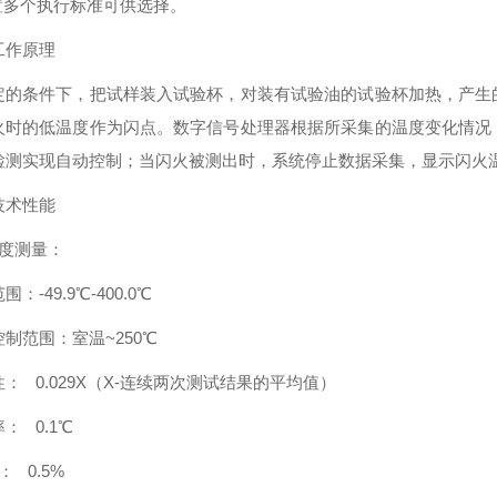
内置多个执行标准可供选择。
工作原理
定的条件下，把试样装入试验杯，对装有试验油的试验杯加热，产生
火时的低温度作为闪点。数字信号处理器根据所采集的温度变化情况
检测实现自动控制；当闪火被测出时，系统停止数据采集，显示闪火
技术性能
温度测量：
：-49.9℃-400.0℃
制范围：室温~250℃
： 0.029X（X-连续两次测试结果的平均值）
： 0.1℃
： 0.5%