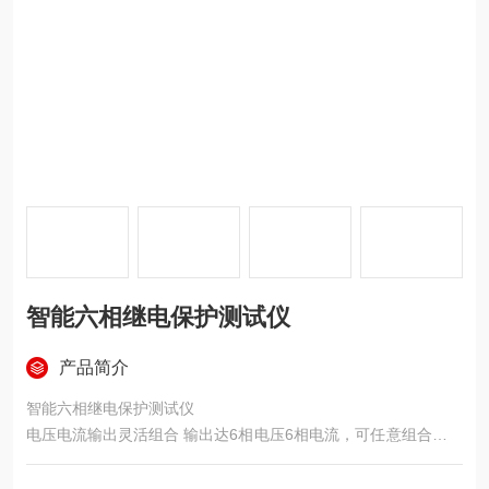
智能六相继电保护测试仪
产品简介
智能六相继电保护测试仪
电压电流输出灵活组合 输出达6相电压6相电流，可任意组合实现
常规4相电压3相电流型、6相电压型、6相电流型，以及12相型输
出模式，既可兼容传统的各种试验方式，也可方便地进行三相变