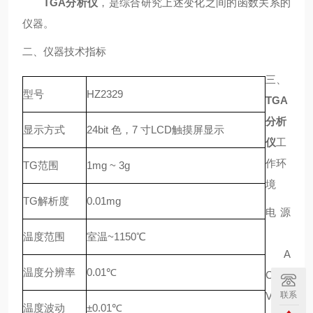
TGA分析仪
，是综合研究上述变化之间的函数关系的
仪器。
二、仪器技术指标
三、
型号
HZ2329
TGA
分析
显示方式
24bit 色，7 寸LCD触摸屏显示
仪
工
作环
TG范围
1mg ~ 3g
境
TG解析度
0.01mg
电源
温度范围
室温~1150℃
A
温度分辨率
0.01℃
C220
联系
V±10
温度波动
±0.01℃