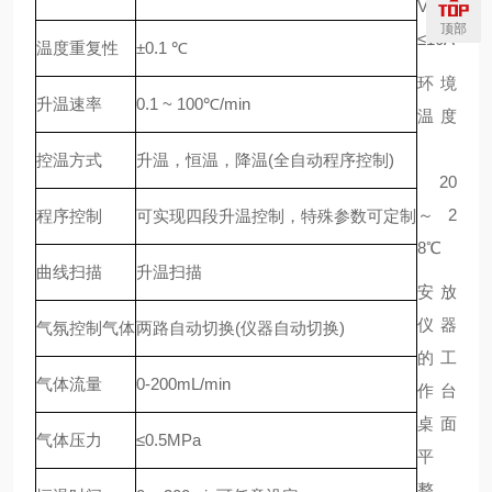
V
顶部
≤10A
温度重复性
±0.1 ℃
环境
升温速率
0.1 ~ 100℃/min
温度
控温方式
升温，恒温，降温(全自动程序控制)
20
～2
程序控制
可实现四段升温控制，特殊参数可定制
8℃
曲线扫描
升温扫描
安放
仪器
气氛控制气体
两路自动切换(仪器自动切换)
的工
气体流量
0-200mL/min
作台
桌面
气体压力
≤0.5MPa
平
整。