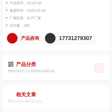
产品型号：HZJS-1B
油、发动机油、航空煤油、水基液压油等油液进行固体颗粒污染
更新时间：2026-02-28
度检测，及对有机液体，聚合物溶液进行不溶性微粒的检测。
厂商性质：生产厂家
访问量：190
17731279307
产品咨询
产品分类
PRODUCT CLASSIFICATION
相关文章
RELATED ARTICLES