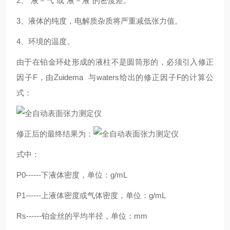
2、“液－气"或“液－液"的密度差。
3、液体的纯度，电解质杂质将严重减低张力值。
4、环境的温度。
由于在铂金环处形成的液柱不是圆筒形的，必须引入修正
因子F，由Zuidema 与waters给出的修正因子F的计算公
式：
修正后的最终结果为：
式中：
P0------下液体密度，单位：g/mL
P1------上液体密度或气体密度，单位：g/mL
Rs------铂金丝的平均半径，单位：mm