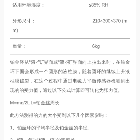
适用环境湿度： ≤85% RH
外形尺寸： 210×300×370 (m
m)
重量： 6kg
铂金环从“液-气"界面或“液-液"界面向上拉出来时，在铂金
环下面会形成一个圆形的液柱膜，随着圆环的继续上升液
柱膜破裂，在这个过程中通过电磁力平衡传感器检测到出
现的的受力值，通过以下公式计算即可转化为张力值。
M=mg/2L L=铂金丝周长
此方法测得的力的大小受到以下几个因素影响：
1、铂丝环的平均半径及铂金丝的半径。