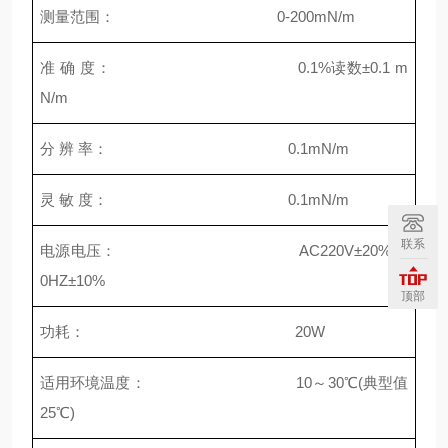
测量范围： 0-200mN/m
准 确 度： 0.1%读数±0.1 m
N/m
分 辨 率： 0.1mN/m
灵 敏 度： 0.1mN/m
联系
电源电压： AC220V±20% 5
0HZ±10%
顶部
功耗： 20W
适用环境温度： 10～30℃(典型值
25℃)