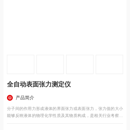
全自动表面张力测定仪
产品简介
分子间的作用力形成液体的界面张力或表面张力，张力值的大小
能够反映液体的物理化学性质及其物质构成，是相关行业考察产
品质量的重要指标之一。全自动表面张力测定仪适用GB/T6541
标准，基于圆环法（白金环法），测量各种液体的表面张力(液-