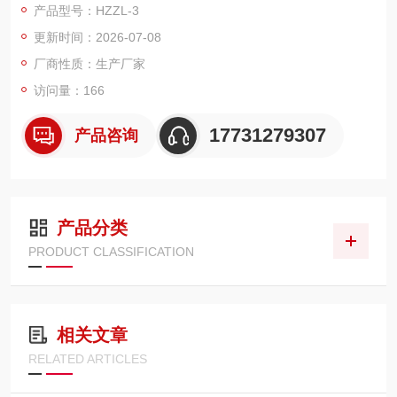
产品型号：HZZL-3
气相界面)及液体的界面张力(液-液相界面)。此方法具有操作简
更新时间：2026-07-08
单，精确度高的优点而被广泛应用。广泛用于电力、石油、化
工、制药、食品，教学等行业。
厂商性质：生产厂家
访问量：166
17731279307
产品咨询
产品分类
PRODUCT CLASSIFICATION
相关文章
RELATED ARTICLES