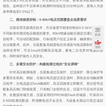
自动完成1-9次击穿试验，并生成包含平均值、标准差等数据的检测
报告。这种设计不仅将单次检测时间缩短至10分钟以内，更将人为误
差率降低至0.5%以下。
二、精准梯度控制：0-80kV电压范围覆盖全场景需求
仪器采用无级调压技术，升压速度可精准控制在0.5-5kV/s，满足
不同标准对测试电压梯度的要求。80kV绝缘油耐压测定仪通过软件预
联系
设程序，可自动匹配国标、行标或用户自定义标准，确保测试结果符
合法规要求。此外，仪器配备高精度电压传感器与电流限制模块，当
顶部
油样击穿时，可在1ms内切断高压电源，避免二次击穿对电极的损
伤，同时保护操作人员安全。
三、多重安全防护：构建检测过程的“安全屏障”
针对高压检测场景，仪器集成过压保护、过流保护、限位保护等
多重安全机制。例如，当输出电压超过设定值时，系统会自动触发降
压程序；当电流超过5mA阈值时，高压回路将立即断开。部分型号还
配备高压舱门联锁装置，只有舱门全部闭合后，仪器方可启动升压程
序。在数据存储方面，仪器采用EEPROM或Flash存储器，可保存10
0-500组测试数据，即使断电也不会丢失，为设备长期运行状态追踪