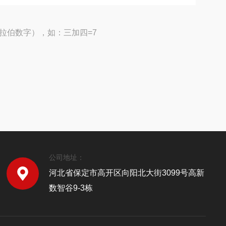
拉伯数字），如：三加四=7
公司地址：
河北省保定市高开区向阳北大街3099号高新
数智谷9-3栋