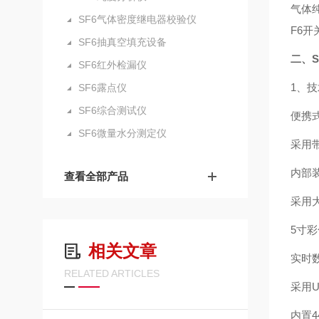
气体
SF6气体密度继电器校验仪
F6
SF6抽真空填充设备
二、
SF6红外检漏仪
1、
SF6露点仪
SF6综合测试仪
便携
SF6微量水分测定仪
采用
内部
查看全部产品
采用
5寸
相关文章
实时
RELATED ARTICLES
采用U
内置4