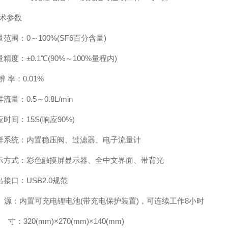
技术参数
测量范围：0～100%(SF6百分含量)
测量精度：±0.1℃(90%～100%量程内)
 辨 率：0.01%
样流量：0.5～0.8L/min
响应时间：15S(响应90%)
 取样系统：内置稳压阀、过滤器、电子流量计
 显示方式：彩色触摸屏显示器、全中文界面、带背光
输出接口：USB2.0规范
电 源：内置可充电锂电池(带充电保护装置)，可连续工作8小时
尺 寸：320(mm)×270(mm)×140(mm)